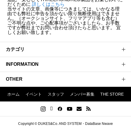
だくために
詳しくはこちら
当サイトの文章、画像等につきましては、いかなる理
由でも弊社に申告を頂かない限り無断使用はできませ
ん。（オークションサイト、フリマアプリ等も含む）
ご不明な点や、ご心配事項がございましたら、お手数
ですが弊社までお問い合わせ頂けたらと思います。 宜
しくお願い致します。
カテゴリ
INFORMATION
BLOG
イベント
OTHER
企業概要
製品
ブランドコンセプト
ホーム
イベント
スタッフ
メンバー募集
THE STORE
OVERSEAS
DUKES&Co.
アクセス
お知らせ
FLATOUT
サイトマップ
NWAVE
プライバシーポリシー
Copyright © DUKES&Co. AND SYSTEM・DataBase Nwave
GALLERYWAVE