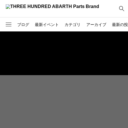
ブログ
最新イベント
カテゴリ
アーカイブ
最新の投
2026
237
300 POSTO OSAKA
製品
- 2026.05
826
BLOG
71
OVERSEAS
- 2026.04
221
イベント
- 2026.03
34
お客様
- 2026.02
25
お知らせ
- 2026.01
47
デモカー
2025