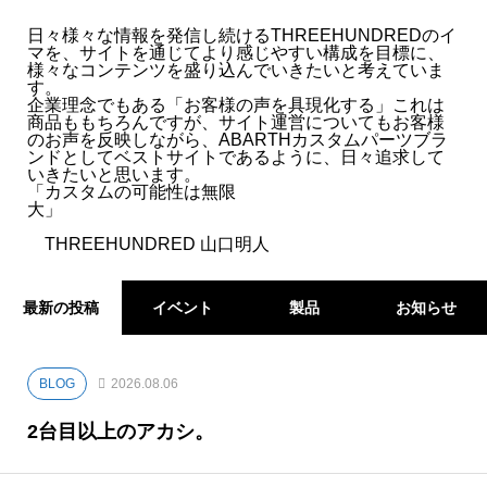
日々様々な情報を発信し続けるTHREEHUNDREDのイ
- 2025.03
マを、サイトを通じてより感じやすい構成を目標に、
様々なコンテンツを盛り込んでいきたいと考えていま
す。
- 2025.02
企業理念でもある「お客様の声を具現化する」これは
商品ももちろんですが、サイト運営についてもお客様
のお声を反映しながら、ABARTHカスタムパーツブラ
- 2025.01
ンドとしてベストサイトであるように、日々追求して
いきたいと思います。
「カスタムの可能性は無限
2024
大」
THREEHUNDRED 山口明人
最新の投稿
イベント
製品
お知らせ
BLOG
2026.08.06
2台目以上のアカシ。