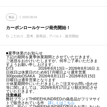
製品
2026.08.04
カーボンロールケージ発売開始！
こだわり
,
思考
,
新商品
,
アバルト
,
販売開始
■夏季休業のお知らせ
下記の期間を夏季休業期間とさせていただきます。
ご迷惑をおかけいたしますが、何卒ご了承いただきま
すようお願い申し上げます。
DT3 2026年8月13日～2026年8月16日 土
日祝日は休業日のため8/17月曜日より通常営業
300postoOSAKA 2026年8月11日～2026年8月15日
日曜日は通常営業となります
※休業期間中にいただきましたご注文やお問い合わせ
等に関しましては、2026年8月17日より順次対応させ
ていただきます。
注意喚起
弊社ブランドTHREEHUNDREDの偽造品がフリマサイ
トで販売されている件
詳しくはこちら
追記 安心してTHREEHUNDRED製品をお楽しみいた