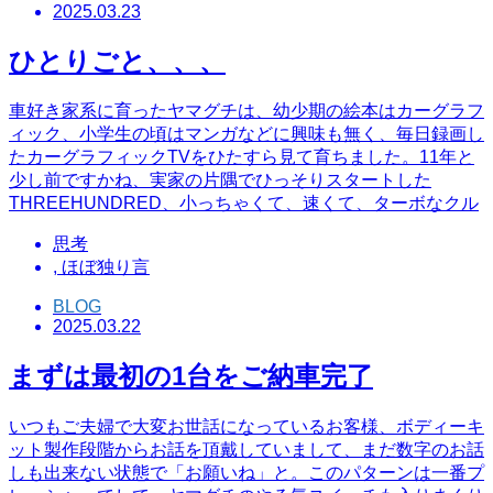
2025.03.23
ひとりごと、、、
車好き家系に育ったヤマグチは、幼少期の絵本はカーグラフ
ィック、小学生の頃はマンガなどに興味も無く、毎日録画し
たカーグラフィックTVをひたすら見て育ちました。11年と
少し前ですかね、実家の片隅でひっそりスタートした
THREEHUNDRED、小っちゃくて、速くて、ターボなクル
思考
,
ほぼ独り言
BLOG
2025.03.22
まずは最初の1台をご納車完了
いつもご夫婦で大変お世話になっているお客様、ボディーキ
ット製作段階からお話を頂戴していまして、まだ数字のお話
しも出来ない状態で「お願いね」と。このパターンは一番プ