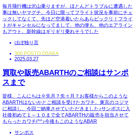
毎月飛行機は沢山乗りますが、ほとんどトラブルに遭遇した
事は無いヤマグチ。今日に限ってフライト状況を事前にチェ
ックしてなくて、先ほど空港着いたらあらビックリ！フライ
トがキャンセルになってまして、他の便も、他のエアライン
もアウト。新幹線はギリギリ乗れそうでした
ほぼ独り言
300 POSTO OSAKA
2025.03.27
買取や販売ABARTHのご相談はサンポ
スまで
皆様、こんにちは🌞先月？先々月？お客様からこのような
ABARTHはないかとご相談を受けたカワチ。東京のコジマ
に相談し、今回ご納車させていただきました♪サンポスに入
社後初めて１～１０まで全てABARTHの販売を担当させて
もらったカワチ(^^♪今後もこのようなABAR
サンポス