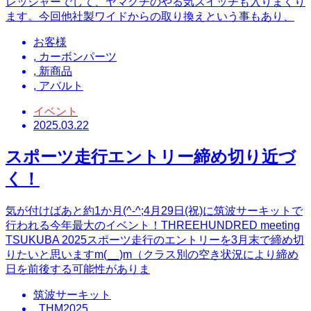
レッシャーでして、ヤマグチのやる気スイッチも入りまくり
ます。今回他社製ワイドからの取り換えという事もあり、
お客様
,
カーボンパーツ
,
新商品
,
アバルト
イベント
2025.03.22
スポーツ走行エントリー締め切り近づ
く！
気が付けばあと約1か月(^-^;4月29日(祝)に筑波サーキットで
行われる今年最大のイベント！THREEHUNDRED meeting
TSUKUBA 2025スポーツ走行のエントリーを3月末で締め切
りたいと思いますm(__)m（クラス別の空き状況により締め
日を前後する可能性がありま
筑波サーキット
,
THM2025