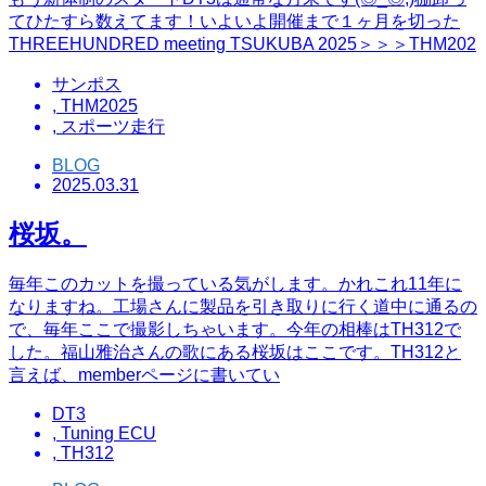
てひたすら数えてます！いよいよ開催まで１ヶ月を切った
THREEHUNDRED meeting TSUKUBA 2025＞＞＞THM202
サンポス
,
THM2025
,
スポーツ走行
BLOG
2025.03.31
桜坂。
毎年このカットを撮っている気がします。かれこれ11年に
なりますね。工場さんに製品を引き取りに行く道中に通るの
で、毎年ここで撮影しちゃいます。今年の相棒はTH312で
した。福山雅治さんの歌にある桜坂はここです。TH312と
言えば、memberページに書いてい
DT3
,
Tuning ECU
,
TH312