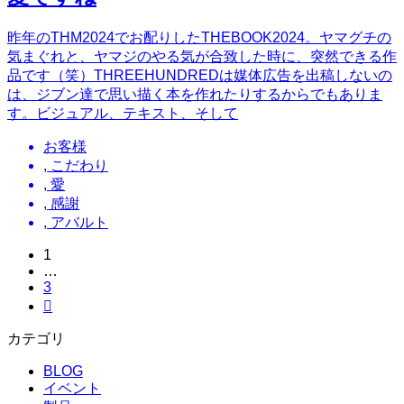
昨年のTHM2024でお配りしたTHEBOOK2024。ヤマグチの
気まぐれと、ヤマジのやる気が合致した時に、突然できる作
品です（笑）THREEHUNDREDは媒体広告を出稿しないの
は、ジブン達で思い描く本を作れたりするからでもありま
す。ビジュアル、テキスト、そして
お客様
,
こだわり
,
愛
,
感謝
,
アバルト
1
…
3

カテゴリ
BLOG
イベント