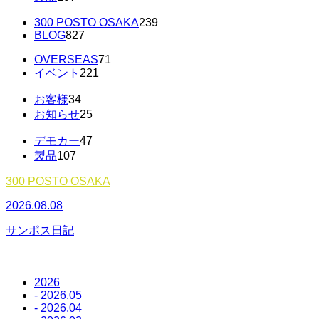
300 POSTO OSAKA
239
BLOG
827
OVERSEAS
71
イベント
221
お客様
34
お知らせ
25
デモカー
47
製品
107
300 POSTO OSAKA
2026.08.08
2
サンポス日記
2026
- 2026.05
- 2026.04