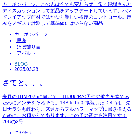
カーボンパーツ。この志は今でも変わらず、常々現場さんと
ディスカッションして製品をアップデートしています。ハン
ドレイアップ商材ではかなり難しい板厚のコントロール。厚
みをノギスで計測して基準値にはいらない商品
カーボンパーツ
,
思考
,
ほぼ独り言
,
アバルト
BLOG
2025.03.28
さてと、、、
来月のTHM2025に向けて、TH306/Rの天使の歌声を奏でる
ためにメンテをそろそろ。13B turboを換装した124Rは、先
日ナラシも終わり、来週からフルパワーマップに書き換える
ために、お預かりであります。この子の音にも注目です！
20Bの2号
こだわり