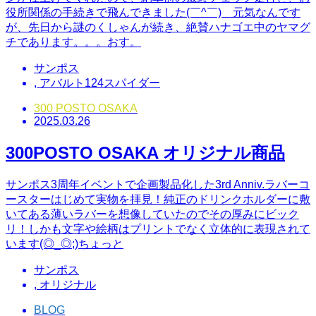
役所関係の手続きで飛んできました(￣^￣)ゞ元気なんです
が、先日から謎のくしゃんが続き、絶賛ハナゴエ中のヤマグ
チであります。。。おす。
サンポス
,
アバルト124スパイダー
300 POSTO OSAKA
2025.03.26
300POSTO OSAKA オリジナル商品
サンポス3周年イベントで企画製品化した3rd Anniv.ラバーコ
ースターはじめて実物を拝見！純正のドリンクホルダーに敷
いてある薄いラバーを想像していたのでその厚みにビック
リ！しかも文字や絵柄はプリントでなく立体的に表現されて
います(◎_◎;)ちょっと
サンポス
,
オリジナル
BLOG