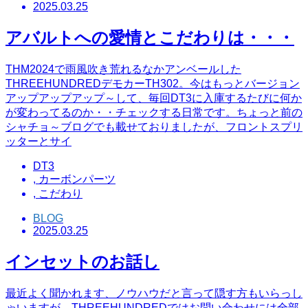
2025.03.25
アバルトへの愛情とこだわりは・・・
THM2024で雨風吹き荒れるなかアンベールした
THREEHUNDREDデモカーTH302。今はもっとバージョン
アップアップアップ～して、毎回DT3に入庫するたびに何か
が変わってるのか・・チェックする日常です。ちょっと前の
シャチョ～ブログでも載せておりましたが、フロントスプリ
ッターとサイ
DT3
,
カーボンパーツ
,
こだわり
BLOG
2025.03.25
インセットのお話し
最近よく聞かれます、ノウハウだと言って隠す方もいらっし
ゃいますが、THREEHUNDREDではお問い合わせには全部