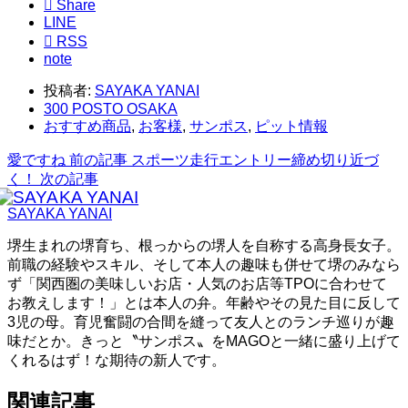

Share
LINE

RSS
note
投稿者:
SAYAKA YANAI
300 POSTO OSAKA
おすすめ商品
,
お客様
,
サンポス
,
ピット情報
愛ですね
前の記事
スポーツ走行エントリー締め切り近づ
く！
次の記事
SAYAKA YANAI
堺生まれの堺育ち、根っからの堺人を自称する高身長女子。
前職の経験やスキル、そして本人の趣味も併せて堺のみなら
ず「関西圏の美味しいお店・人気のお店等TPOに合わせて
お教えします！」とは本人の弁。年齢やその見た目に反して
3児の母。育児奮闘の合間を縫って友人とのランチ巡りが趣
味だとか。きっと〝サンポス〟をMAGOと一緒に盛り上げて
くれるはず！な期待の新人です。
関連記事