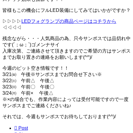
皆様もこの機会にフルLED装備にしてみてはいかがですか？
▷▷▷▷
LEDフォグランプの商品ページはコチラから
◁◁◁◁
残念ながら・・・人気商品の為、只今サンポスでは品切れ中
です(´；ω；`)ゴメンナサイ
入庫次第、ご連絡させて頂きますのでご希望の方はサンポス
までお取り置きの連絡をお願いします(^^)/
今週のピット空き情報です！！
3/21㈮ 午後※サンポスまでお問合せ下さい※
3/22㈯ 午前△ 午後△
3/23㈰ 午前〇 午後〇
3/24㈪ 午前× 午後△
※×の場合でも、作業内容によっては受付可能ですので一度
サンポスまでご連絡くださいね♪
それでは、今週もサンポスでお待ちしております(^^)/

Post