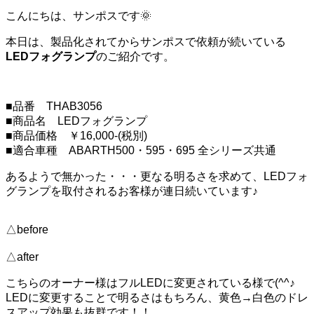
こんにちは、サンポスです🌞
本日は、製品化されてからサンポスで依頼が続いている
LEDフォグランプ
のご紹介です。
■品番 THAB3056
■商品名 LEDフォグランプ
■商品価格 ￥16,000-(税別)
■適合車種 ABARTH500・595・695 全シリーズ共通
あるようで無かった・・・更なる明るさを求めて、LEDフォ
グランプを取付されるお客様が連日続いています♪
△before
△after
こちらのオーナー様はフルLEDに変更されている様で(^^♪
LEDに変更することで明るさはもちろん、黄色→白色のドレ
スアップ効果も抜群です！！