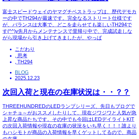
富士スピードウェイのヤマグチベストラップは、歴代デモカ
ーの中でTH294が最速です。完全なるストリート仕様です
が、バランスは大事で、どこを走らせても楽しいTH294で
す(^^)v先月からメンテナンスで里帰り中で、完成試走しな
がら現場から引き上げてきましたが、やっぱ
こだわり
,
思考
,
TH294
BLOG
2025.12.23
次回入荷と現在の在庫状況は・・？？
THREEHUNDREDのLEDランプシリーズ、先日もブログで
シャチョ～がおススメしたりして、現在ジワジワと人気が急
上昇な商品たちです。その中でも今回はLEDデイライトKIT
の次回入荷情報や現在の在庫の状況をいち早く！！！誰より
もハシモトが商品の入荷情報を早くゲットしてるので、商品
の在庫