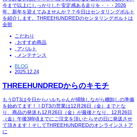
今まで以上にしっかりした安定感ある走りを・・・2026
年、新年を迎えてみませんか？？今日はセンタリングボルト
を紹介します。THREEHUNDREDのセンタリングボルトは
全部
こだわり
,
おすすめ商品
,
アバルト
,
メンテナンス
BLOG
2025.12.24
THREEHUNDREDからのキモチ
もうDT3は今日からハルちゃんが掃除しながら棚卸しの準備
を始めてます！！DT3の営業は12月26日（金）までとな
り、商品の発送も12月26日（金）が最後となり、12月26日
（金）午後3時頃までにご注文を頂いたらその日に発送させ
て頂きます！そしてTHREEHUNDREDのオンラインストア
に