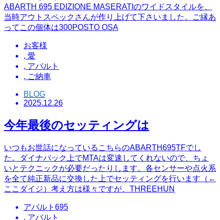
ABARTH 695 EDIZIONE MASERATIのワイドスタイルを、
当時アウトスペックさんが作り上げて下さいました。ご縁あ
ってこの個体は300POSTO OSA
お客様
,
愛
,
アバルト
,
ご納車
BLOG
2025.12.26
今年最後のセッティングは
いつもお世話になっているこちらのABARTH695TFでし
た。ダイナパック上でMTAは変速してくれないので、ちょ
いとテクニックが必要だったりします。各センサーや点火系
を全て純正新品に交換した上でセッティングを行います（←
ここダイジ）考え方は様々ですが、THREEHUN
アバルト695
,
アバルト