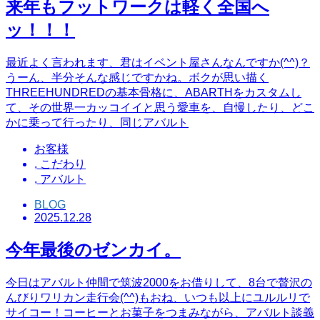
来年もフットワークは軽く全国へ
ッ！！！
最近よく言われます、君はイベント屋さんなんですか(^^)？
うーん、半分そんな感じですかね。ボクが思い描く
THREEHUNDREDの基本骨格に、ABARTHをカスタムし
て、その世界一カッコイイと思う愛車を、自慢したり、どこ
かに乗って行ったり、同じアバルト
お客様
,
こだわり
,
アバルト
BLOG
2025.12.28
今年最後のゼンカイ。
今日はアバルト仲間で筑波2000をお借りして、8台で贅沢の
んびりワリカン走行会(^^)もおね、いつも以上にユルルリで
サイコー！コーヒーとお菓子をつまみながら、アバルト談義