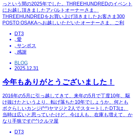
っという間の2025年でした。THREEHUNDREDのイベント
にお越し頂きましたアバルトオーナーさま、
THREEHUNDREDをお買い上げ頂きましたお客さま300
POSTO OSAKAへお越しいただいたオーナーさま、ご利
DT3
,
愛
,
サンポス
,
感謝
BLOG
2025.12.31
今年もありがとうございました！
2016年の5月に引っ越してきて、来年の5月で丁度10年、駆
け抜けたというより、転げ落ちた10年でしょうか、何とも
ボクらしいカンジ(^^)ヤマジと2人でスタートしたDT3は、
当時は広いと思っていたけど、今は人も、在庫も増えて、か
なり手狭です(^^)クルマ屋
DT3