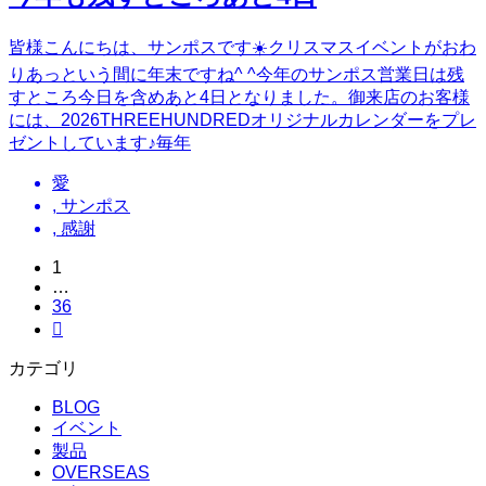
皆様こんにちは、サンポスです☀️クリスマスイベントがおわ
りあっという間に年末ですね^ ^今年のサンポス営業日は残
すところ今日を含めあと4日となりました。御来店のお客様
には、2026THREEHUNDREDオリジナルカレンダーをプレ
ゼントしています♪毎年
愛
,
サンポス
,
感謝
1
…
36

カテゴリ
BLOG
イベント
製品
OVERSEAS