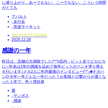
に盛り上がり、あーでもない、こーでもない、こういう時間
がとても
アバルト
,
走行会
,
筑波サーキット
300 POSTO OSAKA
2025.12.28
感謝の一年
昨日は、店舗の大掃除でした(^^)/店内・ピット全てピカピカ
に✨年末は1年の感謝を込めて毎年ピットのペンキ塗り替え
を行います♪メカ2人に年内最後のインタビュー(^^♪■ナガハ
シQ.今年一年どんな一年だった？お客様との繋がりが濃くな
った１年で、色々僕自身
愛
,
サンポス
,
感謝