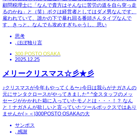
顧問税理士に「なんで貴方はそんなに苦労の道を自ら突っ走
るのかね」と（笑）ボクは経営者としてはダメ男なんです、
雇われていて、誰かの下で暴れ回る番頭さんタイプなんで
す、きっと。なんでも攻めすぎちゃうし、思い
思考
,
ほぼ独り言
300 POSTO OSAKA
2025.12.25
メリークリスマス☆彡★彡
♪クリスマスが今年もやってくる〜♪今日は我らがナガさんの
元にサンタクロースがやってきました^ ^全スタッフのメッ
セージがかかれた箱に入っていたモノとは・・・！？ なん
と！ナガさんが欲しいと言っていたツールボックスではあり
ませんか(＞＜)300POSTO OSAKAの大
サンポス
,
感謝