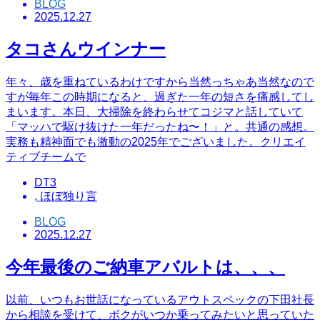
BLOG
2025.12.27
タコさんウインナー
年々、歳を重ねているわけですから当然っちゃあ当然なので
すが毎年この時期になると、過ぎた一年の短さを痛感してし
まいます。本日、大掃除を終わらせてコジマと話していて
「マッハで駆け抜けた一年だったね〜！」と。共通の感想。
実務も精神面でも激動の2025年でございました。クリエイ
ティブチームで
DT3
,
ほぼ独り言
BLOG
2025.12.27
今年最後のご納車アバルトは、、、
以前、いつもお世話になっているアウトスペックの下田社長
から相談を受けて、ボクがいつか乗ってみたいと思っていた