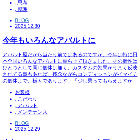
,
思考
,
感謝
BLOG
2025.12.30
今年もいろんなアバルトに
アバルト屋だから当たり前ではあるのですが、今年は特に日
本全国いろんなアバルトに乗らせて頂きました。その個性は
ひとつとして同じ個体は無く、カスタムの効果がうまく反映
されてる事もあれば、残念ながらコンディションがイマイチ
の個体まで、様々であります。「少し乗ってもらえますか
お客様
,
こだわり
,
アバルト
,
メンテナンス
BLOG
2025.12.29