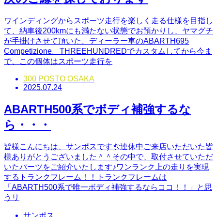
ワインディングからスポーツ走行を楽しく走る仕様を目指し
て、納車後200kmにも満たない状態でお預かりし、ヤマグチ
が手掛けさせて頂いた、ディーラー車のABARTH695
Competizione。THREEHUNDREDでカスタムしてから今ま
で、この個体はスポーツ走行を
300 POSTO OSAKA
2025.07.24
ABARTH500系でボディ補強するな
ら・・・
皆様こんにちは、サンポスです🌞連休中ご来店いただいた皆
様ありがとうございました＾＾その中で、取付させていただ
いたパーツをご紹介いたします♪ワンランク上の走りを実現
するトランクフレーム！！トランクフレームは
「ABARTH500系で唯一ボディ補強するならココ！！」と思
うリ
サンポス