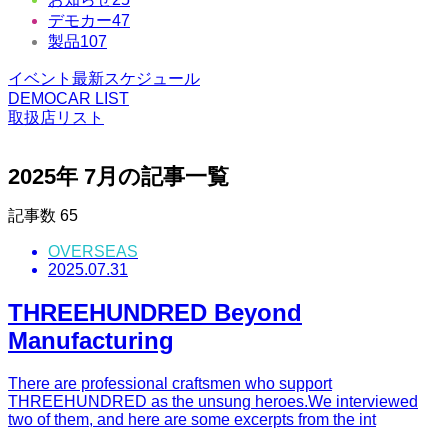
デモカー
47
製品
107
イベント最新スケジュール
DEMOCAR LIST
取扱店リスト
2025年 7月の記事一覧
記事数
65
OVERSEAS
2025.07.31
THREEHUNDRED Beyond
Manufacturing
There are professional craftsmen who support
THREEHUNDRED as the unsung heroes.We interviewed
two of them, and here are some excerpts from the int