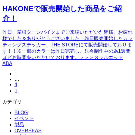
HAKONEで販売開始した商品をご紹
介！
昨日、箱根ターンパイクまでご来場いただいた皆様、お疲れ
様でした＆ありがとうございました！昨日販売開始したカッ
ティングステッカー、THE STOREにて販売開始しておりま
す！！※一部のカラーは昨日完売し、只今制作中の為1週間
ほどお時間をいただいております。＞＞＞３シルエット
ABA
1
…
4

カテゴリ
BLOG
イベント
製品
OVERSEAS