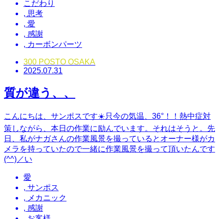
こだわり
,
思考
,
愛
,
感謝
,
カーボンパーツ
300 POSTO OSAKA
2025.07.31
質が違う、、
こんにちは、サンポスです☀️只今の気温、36°！！熱中症対
策しながら、本日の作業に励んでいます。それはそうと。先
日、私がナガさんの作業風景を撮っているとオーナー様がカ
メラを持っていたので一緒に作業風景を撮って頂いたんです
(^^)／い
愛
,
サンポス
,
メカニック
,
感謝
,
お客様