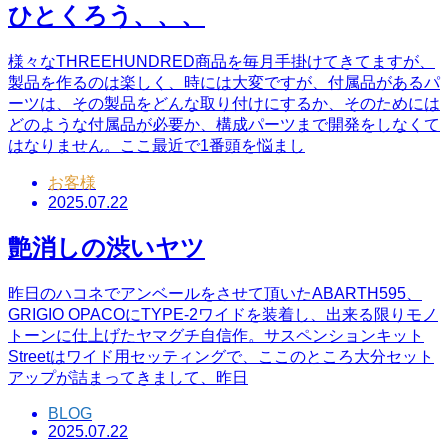
ひとくろう、、、
様々なTHREEHUNDRED商品を毎月手掛けてきてますが、
製品を作るのは楽しく、時には大変ですが、付属品があるパ
ーツは、その製品をどんな取り付けにするか、そのためには
どのような付属品が必要か、構成パーツまで開発をしなくて
はなりません。ここ最近で1番頭を悩まし
お客様
2025.07.22
艶消しの渋いヤツ
昨日のハコネでアンベールをさせて頂いたABARTH595、
GRIGIO OPACOにTYPE-2ワイドを装着し、出来る限りモノ
トーンに仕上げたヤマグチ自信作。サスペンションキット
Streetはワイド用セッティングで、ここのところ大分セット
アップが詰まってきまして、昨日
BLOG
2025.07.22