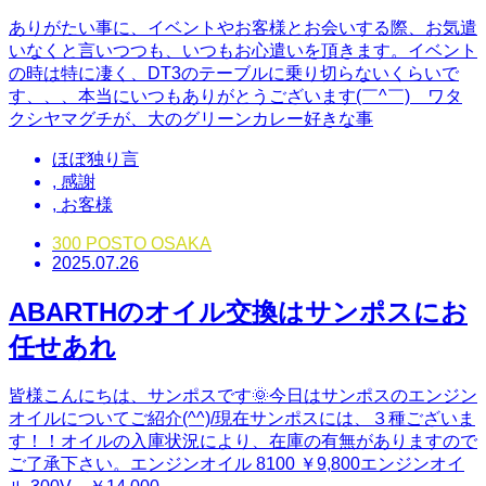
ありがたい事に、イベントやお客様とお会いする際、お気遣
いなくと言いつつも、いつもお心遣いを頂きます。イベント
の時は特に凄く、DT3のテーブルに乗り切らないくらいで
す、、、本当にいつもありがとうございます(￣^￣)ゞワタ
クシヤマグチが、大のグリーンカレー好きな事
ほぼ独り言
,
感謝
,
お客様
300 POSTO OSAKA
2025.07.26
ABARTHのオイル交換はサンポスにお
任せあれ
皆様こんにちは、サンポスです🌞今日はサンポスのエンジン
オイルについてご紹介(^^)/現在サンポスには、３種ございま
す！！オイルの入庫状況により、在庫の有無がありますので
ご了承下さい。エンジンオイル 8100 ￥9,800エンジンオイ