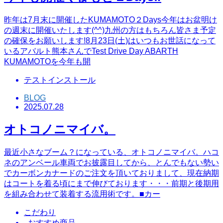
昨年は7月末に開催したKUMAMOTO２Days今年はお盆明け
の週末に開催いたします(^^)九州の方はもちろん皆さま予定
の確保をお願いします!8月23日(土)はいつもお世話になって
いるアバルト熊本さんでTest Drive Day ABARTH
KUMAMOTOを今年も開
テストインストール
BLOG
2025.07.28
オトコノニマイバ。
最近小さなブーム？になっている、オトコノニマイバ。ハコ
ネのアンベール車両でお披露目してから、とんでもない勢い
でカーボンカナードのご注文を頂いておりまして、現在納期
はコートを着る頃にまで伸びております・・・前期と後期用
を組み合わせて装着する流用術です。■カー
こだわり
,
おすすめ商品