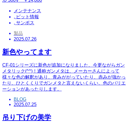
ル 300V ￥14,000
メンテナンス
,
ピット情報
,
サンポス
製品
2025.07.26
新色やってます
CF-01シリーズに新色が追加になりました、今更ながらガン
メタリック(^^)！通称ガンメタは、メーカーさんによって
様々な色の解釈があり、青みががっていたり、赤みが強かっ
たり、ひとくくりでガンメタと言えないくらい、色のバリエ
ーションがあったりします。
BLOG
2025.07.25
吊り下げの美学