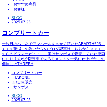
,
おすすめ商品
,
お客様
BLOG
2025.07.23
コンプリートカー
一昨日のハコネでアンベールをさせて頂いたABARTH595、
＞＞＞艶消しの渋いヤツのブログ記事はこちらから＜＜＜こ
ちらのビフォーが・・・・実はサンポスで販売していた車両
になります(^-^;限定車であるモメントを一気に仕上げたこの
個体にはTHREEH
コンプリートカー
,
HAKONE
,
中古車販売
,
サンポス
BLOG
2025.07.23