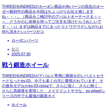
THREEHUNDREDのカーボン商品や他パーツの現在のオー
ダー殺到中の商品を今回はちょっぴりお伝え致します
ね・・・。（商品をご検討中のアバルトオーナーさま～～
～、どうか心に余裕を持ってご注文を頂けたらうれしいで
す・・♪）まずは納品までにまったりとワクワクしながらお
待ち頂きたいパーツがコ
カーボンパーツ
製品
2025.07.30
戦う鍛造ホイール
THREEHUNDREDがアバルト専用に開発を行いベストセラ
ーとなったes-03、今でも多くの方に愛用されています。そ
の進化モデルがes-03 corsaで、さらに強く、さらに軽く、
さらに高精度を実現した、メイドイントヤマな、es wheelシ
リーズの中でも最強の鍛造ホイ
ホイール