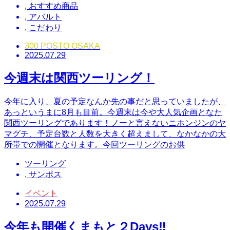
,
おすすめ商品
,
アバルト
,
こだわり
300 POSTO OSAKA
2025.07.29
今週末は関西ツーリング！
今年に入り、夏の予定なんか先の事だと思っていましたが、
あっというまに8月も目前。今週末は今や大人気企画となた
関西ツーリングであります！ノーと言えないニホンジンのヤ
マグチ、予定台数と人数を大きく超えまして、なかなかの大
所帯での開催となります。今回ツーリングのお供
ツーリング
,
サンポス
イベント
2025.07.29
今年も開催くまもと２Days‼