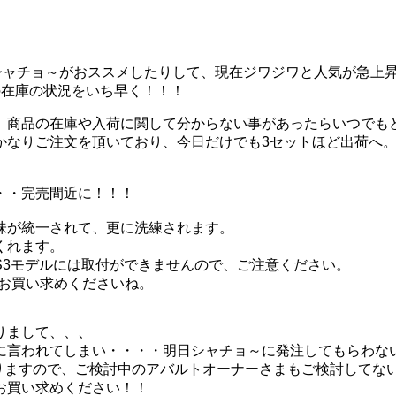
グでシャチョ～がおススメしたりして、現在ジワジワと人気が急上
の在庫の状況をいち早く！！！
、商品の在庫や入荷に関して分からない事があったらいつでも
かなりご注文を頂いており、今日だけでも3セットほど出荷へ
・・完売間近に！！！
味が統一されて、更に洗練されます。
くれます。
/S1~S3モデルには取付ができませんので、ご注意ください。
プをお買い求めくださいね。
りまして、、、
に言われてしまい・・・・明日シャチョ～に発注してもらわな
おりますので、ご検討中のアバルトオーナーさまもご検討してな
お買い求めください！！