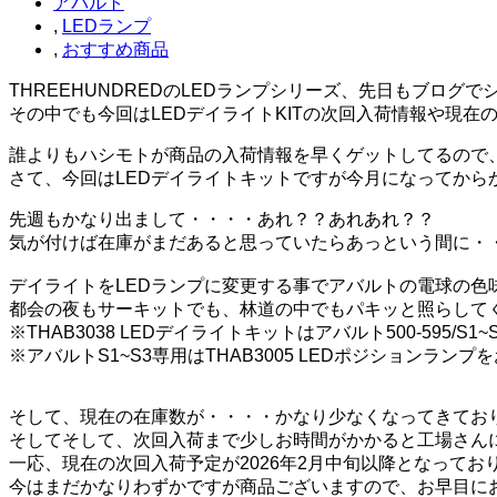
アバルト
,
LEDランプ
,
おすすめ商品
THREEHUNDREDのLEDランプシリーズ、先日もブロ
その中でも今回はLEDデイライトKITの次回入荷情報や現在
誰よりもハシモトが商品の入荷情報を早くゲットしてるので
さて、今回はLEDデイライトキットですが今月になってから
先週もかなり出まして・・・・あれ？？あれあれ？？
気が付けば在庫がまだあると思っていたらあっという間に・
デイライトをLEDランプに変更する事でアバルトの電球の色
都会の夜もサーキットでも、林道の中でもパキッと照らして
※THAB3038 LEDデイライトキットはアバルト500-595
※アバルトS1~S3専用はTHAB3005 LEDポジションラン
そして、現在の在庫数が・・・・かなり少なくなってきてお
そしてそして、次回入荷まで少しお時間がかかると工場さん
一応、現在の次回入荷予定が2026年2月中旬以降となって
今はまだかなりわずかですが商品ございますので、お早目に