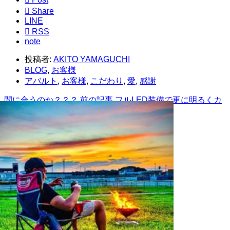

Share
LINE

RSS
note
投稿者:
AKITO YAMAGUCHI
BLOG
,
お客様
アバルト
,
お客様
,
こだわり
,
愛
,
感謝
間に合うのか？？？
前の記事
フルLED装備で更に明るくカ
ッコよく
次の記事