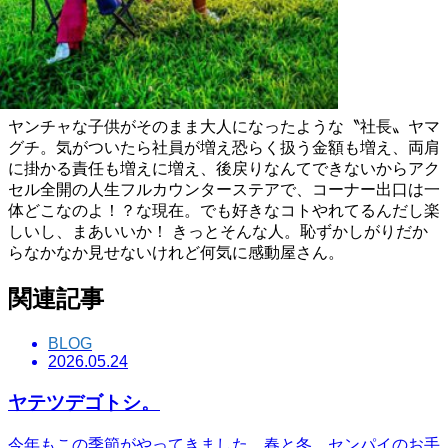
AKITO YAMAGUCHI
ヤンチャな子供がそのまま大人になったような〝社長〟ヤマ
グチ。気がついたら社員が増え恐らく扱う金額も増え、両肩
に掛かる責任も増えに増え、後戻りなんてできないからアク
セル全開の人生フルカウンターステアで、コーナー出口は一
体どこなのよ！？な現在。でも好きなコトやれてるんだし楽
しいし、まあいいか！ きっとそんな人。恥ずかしがりだか
らなかなか見せないけれど何気に感動屋さん。
関連記事
BLOG
2026.05.24
ヤテツデゴトシ。
今年もこの季節がやってきました。春と冬、センパイのお手