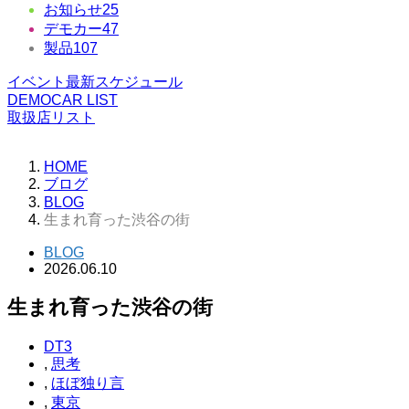
お知らせ
25
デモカー
47
製品
107
イベント最新スケジュール
DEMOCAR LIST
取扱店リスト
HOME
ブログ
BLOG
生まれ育った渋谷の街
BLOG
2026.06.10
生まれ育った渋谷の街
DT3
,
思考
,
ほぼ独り言
,
東京