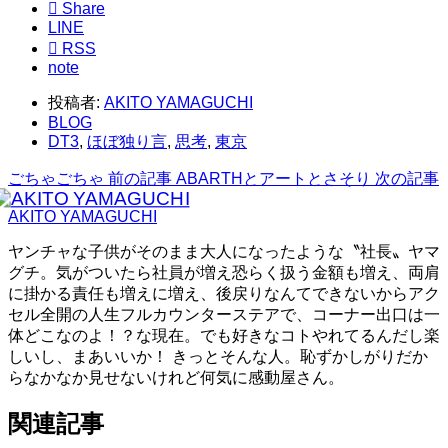

Share
LINE

RSS
note
投稿者:
AKITO YAMAGUCHI
BLOG
DT3
,
ほぼ独り言
,
思考
,
東京
ごちゃごちゃ
前の記事
ABARTHとアートとさそり
次の記事
AKITO YAMAGUCHI
ヤンチャな子供がそのまま大人になったような〝社長〟ヤマ
グチ。気がついたら社員が増え恐らく扱う金額も増え、両肩
に掛かる責任も増えに増え、後戻りなんてできないからアク
セル全開の人生フルカウンターステアで、コーナー出口は一
体どこなのよ！？な現在。でも好きなコトやれてるんだし楽
しいし、まあいいか！ きっとそんな人。恥ずかしがりだか
らなかなか見せないけれど何気に感動屋さん。
関連記事