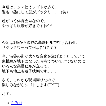
今週はアタマ使うシゴトが多く、
週も中盤にして脳がグッタリ、、（笑）
超がつく体育会系なので、
やっぱり現場が好きですね^ ^
今朝は1番から渋谷の高層ビルで打ち合わせ、
サクラタワーって何よ(^^)？？？
今、渋谷の街が大きな変化を遂げようとしていて、
東横線が地下になった時点でついてけてないのに、
いろんな高層ビルが立って、
地下も地上も迷子状態です。。。
さて、これから現場周りなので、
楽しみながらシゴトします(￣^￣)ゞ
おす。

Post