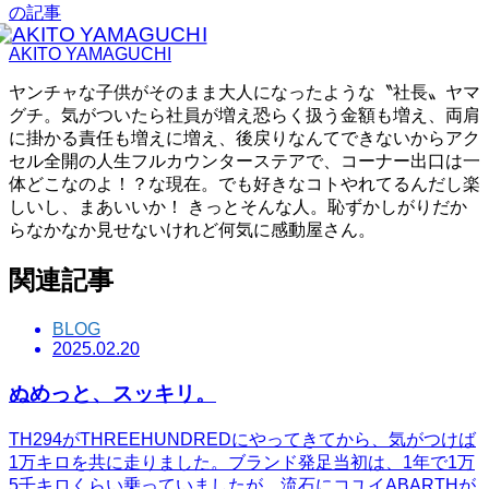
の記事
AKITO YAMAGUCHI
ヤンチャな子供がそのまま大人になったような〝社長〟ヤマ
グチ。気がついたら社員が増え恐らく扱う金額も増え、両肩
に掛かる責任も増えに増え、後戻りなんてできないからアク
セル全開の人生フルカウンターステアで、コーナー出口は一
体どこなのよ！？な現在。でも好きなコトやれてるんだし楽
しいし、まあいいか！ きっとそんな人。恥ずかしがりだか
らなかなか見せないけれど何気に感動屋さん。
関連記事
BLOG
2025.02.20
ぬめっと、スッキリ。
TH294がTHREEHUNDREDにやってきてから、気がつけば
1万キロを共に走りました。ブランド発足当初は、1年で1万
5千キロくらい乗っていましたが、流石にコユイABARTHが