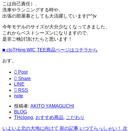
こは自己責任）、
洗車やランニングする時や、
出張の部屋着としても大活躍しています(^^)v
今年モデルのサイズが大分少なくなってきました、
これからベストシーズンになりますので、
是非ご検討頂けたらと思います！
■ cloTHing WIC TEE商品ページはコチラから
おす。

Post

Share
LINE

RSS
note
投稿者:
AKITO YAMAGUCHI
BLOG
THcloing
,
おすすめ商品
,
こだわり
いよいよ北の大地に向けて
前の記事
いつてらっしゃい！
次