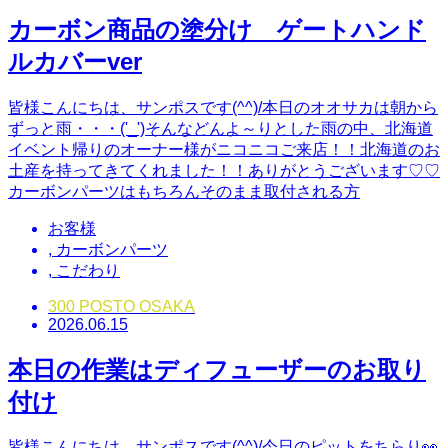
カーボン商品の塗分け ゲートハンド
ルカバーver
皆様こんにちは、サンポスです(^^)/本日のオオサカは朝から
ずっと雨・・・('_')そんなどんよ～りとした雨の中、北海道
イベント帰りのオーナー様がニコニコご来店！！北海道のお
土産を持ってきてくれました！！ありがとうございます♡♡
カーボンパーツはもちろんそのまま取付される方
お客様
,
カーボンパーツ
,
こだわり
300 POSTO OSAKA
2026.06.15
本日の作業はディフューザーのお取り
付け
皆様こんにちは、サンポスです(^^)/今日のピットをちらり👀