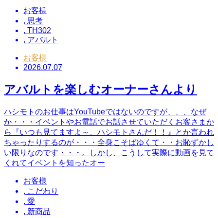
お客様
,
思考
,
TH302
,
アバルト
お客様
2026.07.07
アバルトを楽しむオーナーさんより
ハシモトのお仕事はYouTubeではないのですが、、、なぜ
か・・・イベントやお電話でお話させていただくお客さまか
ら『いつも見てますよ～、ハシモトさんだ！！』とか言われ
ちゃったりするのが・・・全身こそばゆくて・・お恥ずかし
い限りなのです・・・。しかし、こうして実際に動画を見て
くれてイベントを知ったオー
お客様
,
こだわり
,
愛
,
新商品