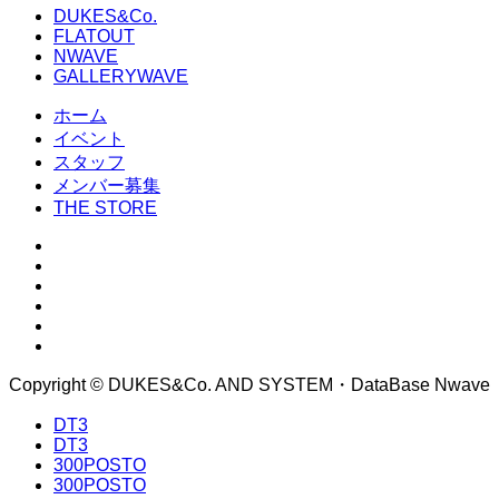
DUKES&Co.
FLATOUT
NWAVE
GALLERYWAVE
ホーム
イベント
スタッフ
メンバー募集
THE STORE
Copyright © DUKES&Co. AND SYSTEM・DataBase Nwave
DT3
DT3
300POSTO
300POSTO