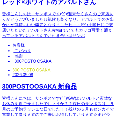
レッド×ホワイトのアバルトさん
皆様こんにちは、サンポスです(^^)/週末たくさんのご来店あ
りがとうございました♪♪気候も良くなり、アバルトでのお出
かけが気持ちいい季節となりましたね～～(^^♪土曜日にご来
店いただいたアバルトさん赤×白でとてもカッコ可愛く纏ま
っているアバルトさんでお付き合いはサンポ
お客様
,
こだわり
,
感謝
,
300POSTO OSAKA
300 POSTO OSAKA
2026.05.08
300POSTOOSAKA 新商品
皆様こんにちは、サンポスです(^^)/GWはアバルトと素敵な
お休みを過ごせましたでしょうか？？昨日のサンポスは、５
月のご予約ラッシュな日でした！！残りの５月もゼンカイで
営業して参りますのでご来店お待ちしております☆まだ少