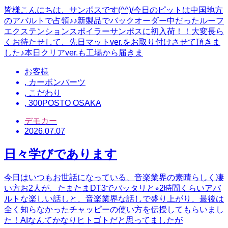
皆様こんにちは、サンポスです(^^)/今日のピットは中国地方
のアバルトで占領♪♪新製品でバックオーダー中だったルーフ
エクステンションスポイラーサンポスに初入荷！！大変長ら
くお待たせして、先日マットver.をお取り付けさせて頂きま
した♪本日クリアver.も工場から届きま
お客様
,
カーボンパーツ
,
こだわり
,
300POSTO OSAKA
デモカー
2026.07.07
日々学びであります
今日はいつもお世話になっている、音楽業界の素晴らしく凄
い方お2人が、たまたまDT3でバッタリと⭐︎2時間くらいアバ
ルトな楽しい話しと、音楽業界な話しで盛り上がり、最後は
全く知らなかったチャッピーの使い方を伝授してもらいまし
た！AIなんてかなりヒトゴトだと思ってましたが