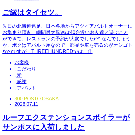
ご縁はタイセツ。
先日の北海道遠足、日本各地からアツイアバルトオーナーに
お集まり頂き、瞬間最大風速は40台近いお友達と遊ぶこと
ができて、レストランの予約が大変でした(^^;なんでしょう
か、ボクはアバルト屋なので、部品や車を売るのがオシゴト
なのですが、THREEHUNDREDでは、仕
お客様
,
こだわり
,
愛
,
感謝
,
アバルト
300 POSTO OSAKA
2026.07.11
ルーフエクステンションスポイラーが
サンポスに入荷しました