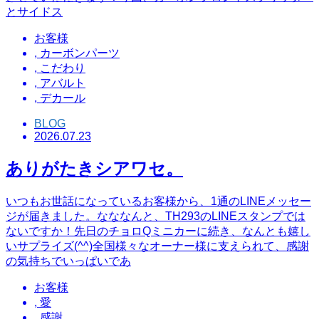
とサイドス
お客様
,
カーボンパーツ
,
こだわり
,
アバルト
,
デカール
BLOG
2026.07.23
ありがたきシアワセ。
いつもお世話になっているお客様から、1通のLINEメッセー
ジが届きました。なななんと、TH293のLINEスタンプでは
ないですか！先日のチョロQミニカーに続き、なんとも嬉し
いサプライズ(^^)全国様々なオーナー様に支えられて、感謝
の気持ちでいっぱいであ
お客様
,
愛
,
感謝