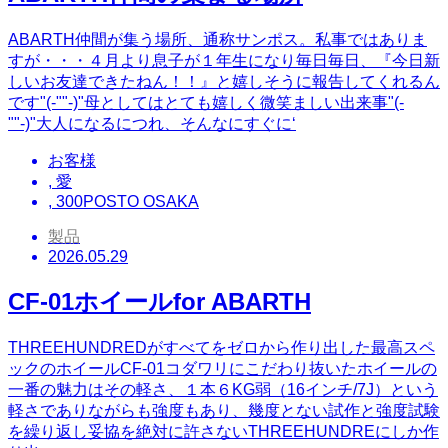
ABARTH仲間が集う場所、通称サンポス。私事ではありま
すが・・・４月より息子が１年生になり毎日毎日、『今日新
しいお友達できたねん！！』と嬉しそうに報告してくれるん
です"(-""-)"母としてはとても嬉しく微笑ましい出来事"(-
""-)"大人になるにつれ、そんなにすぐに‘
お客様
,
愛
,
300POSTO OSAKA
製品
2026.05.29
CF-01ホイールfor ABARTH
THREEHUNDREDがすべてをゼロから作り出した最高スペ
ックのホイールCF-01コダワリにこだわり抜いたホイールの
一番の魅力はその軽さ、１本６KG弱（16インチ/7J）という
軽さでありながらも強度もあり、幾度とない試作と強度試験
を繰り返し妥協を絶対に許さないTHREEHUNDREにしか作