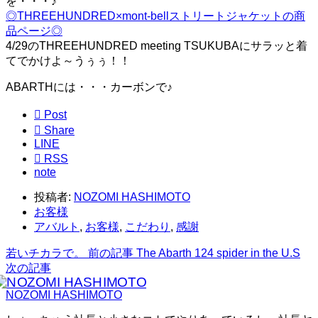
を・・・♪
◎THREEHUNDRED×mont-bellストリートジャケットの商
品ページ◎
4/29のTHREEHUNDRED meeting TSUKUBAにサラッと着
てでかけよ～うぅぅ！！
ABARTHには・・・カーボンで♪

Post

Share
LINE

RSS
note
投稿者:
NOZOMI HASHIMOTO
お客様
アバルト
,
お客様
,
こだわり
,
感謝
若いチカラで。
前の記事
The Abarth 124 spider in the U.S
次の記事
NOZOMI HASHIMOTO