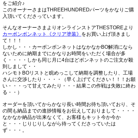
をご紹介♪
このオーナーさまはTHREEHUNDREDパーツをかなりご購
入頂いてくださっています。
そんなオーナーさまよりオンラインストアTHESTOREより
カーボンボンネット《クリア塗装》
をお買い上げ頂きまし
て！！！
しかし・・・カーボンボンネットはなかなかBO解消になら
ないために納期までにかなりお時間をいただく場合が多
く・・・・しかも同じ月に4台ほどボンネットのご注文が殺
到しまして・・
ハシモトBOリストと睨めっこして納期を調整したり、工場
さんに交渉したり・・・・（早く上げてください！！！お願
い・・・って甘えてみたり・・・結果この作戦は失敗に終わ
る・・）
オーダーを頂いてからかなり長い時間お待ち頂いており、そ
の間も納品までの進捗情報をお伝えしておりまして・・・・
なかなか納品が出来なくて、お客様もキット今か今か
と・・・じりじりしながら待ってくださっていたは
ず・・・。