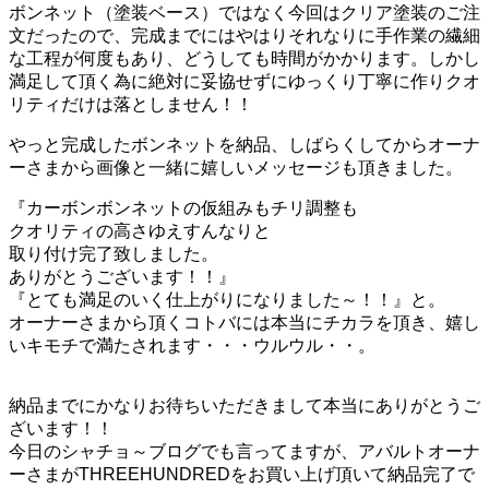
ボンネット（塗装ベース）ではなく今回はクリア塗装のご注
文だったので、完成までにはやはりそれなりに手作業の繊細
な工程が何度もあり、どうしても時間がかかります。しかし
満足して頂く為に絶対に妥協せずにゆっくり丁寧に作りクオ
リティだけは落としません！！
やっと完成したボンネットを納品、しばらくしてからオーナ
ーさまから画像と一緒に嬉しいメッセージも頂きました。
『カーボンボンネットの仮組みもチリ調整も
クオリティの高さゆえすんなりと
取り付け完了致しました。
ありがとうございます！！』
『とても満足のいく仕上がりになりました～！！』と。
オーナーさまから頂くコトバには本当にチカラを頂き、嬉し
いキモチで満たされます・・・ウルウル・・。
納品までにかなりお待ちいただきまして本当にありがとうご
ざいます！！
今日のシャチョ～ブログでも言ってますが、アバルトオーナ
ーさまがTHREEHUNDREDをお買い上げ頂いて納品完了で