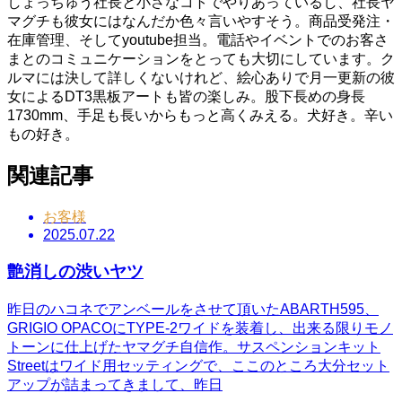
しょっちゅう社長と小さなコトでやりあっているし、社長ヤ
マグチも彼女にはなんだか色々言いやすそう。商品受発注・
在庫管理、そしてyoutube担当。電話やイベントでのお客さ
まとのコミュニケーションをとっても大切にしています。ク
ルマには決して詳しくないけれど、絵心ありで月一更新の彼
女によるDT3黒板アートも皆の楽しみ。股下長めの身長
1730mm、手足も長いからもっと高くみえる。犬好き。辛い
もの好き。
関連記事
お客様
2025.07.22
艶消しの渋いヤツ
昨日のハコネでアンベールをさせて頂いたABARTH595、
GRIGIO OPACOにTYPE-2ワイドを装着し、出来る限りモノ
トーンに仕上げたヤマグチ自信作。サスペンションキット
Streetはワイド用セッティングで、ここのところ大分セット
アップが詰まってきまして、昨日