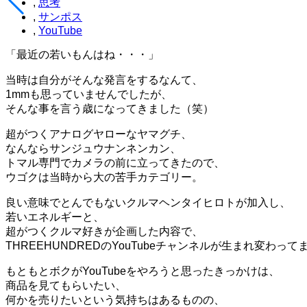
,
思考
,
サンポス
,
YouTube
「最近の若いもんはね・・・」
当時は自分がそんな発言をするなんて、
1mmも思っていませんでしたが、
そんな事を言う歳になってきました（笑）
超がつくアナログヤローなヤマグチ、
なんならサンジュウナンネンカン、
トマル専門でカメラの前に立ってきたので、
ウゴクは当時から大の苦手カテゴリー。
良い意味でとんでもないクルマヘンタイヒロトが加入し、
若いエネルギーと、
超がつくクルマ好きが企画した内容で、
THREEHUNDREDのYouTubeチャンネルが生まれ変わって
もともとボクがYouTubeをやろうと思ったきっかけは、
商品を見てもらいたい、
何かを売りたいという気持ちはあるものの、