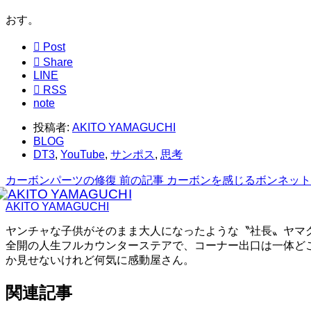
おす。

Post

Share
LINE

RSS
note
投稿者:
AKITO YAMAGUCHI
BLOG
DT3
,
YouTube
,
サンポス
,
思考
カーボンパーツの修復
前の記事
カーボンを感じるボンネット
AKITO YAMAGUCHI
ヤンチャな子供がそのまま大人になったような〝社長〟ヤマ
全開の人生フルカウンターステアで、コーナー出口は一体ど
か見せないけれど何気に感動屋さん。
関連記事