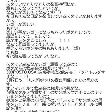
ですが、
スタッフひとりひとりの発言や行動が、
頼もしくなってきたというか、
- 2025.12
なんだか楽しそうなんです(^^)
今日もそんな日記を発信しているスタッフがおります
がぁ、、、
- 2025.11
シゴトが楽しい、
もとい、
楽しい事がシゴトになっちゃったボクとしては、
- 2025.10
最近苦しくて、苦しくて、
誰かオレをクビにしろーーー！！！
なんて冗談言ってましたか、
- 2025.09
半分くらいホンキの時もありました（爆）
でもね、
今は踏ん張って良かったなと。
- 2025.08
スタッフみんながシゴト頑張ってるので、
ボクからは飲み会のお誘いです(^^♪
- 2025.07
300POSTO OSAKA 4周年記念飲み会！（タイトルダサ
イな・・・）
3月7日ツーリング終わりの夜に開催したいと思いま
す。
- 2025.06
オフィシャルで飲み会のお誘いは初かな。
前職がグルメ情報サイトのサンポスヤナイにこのミッ
ションを与えましたので、
- 2025.05
参加をご希望の方は以下のアドレスに「サンポスの周
年をシャチョーと一緒に祝いたい！」とタイトルに明
記を頂き、
- 2025.04