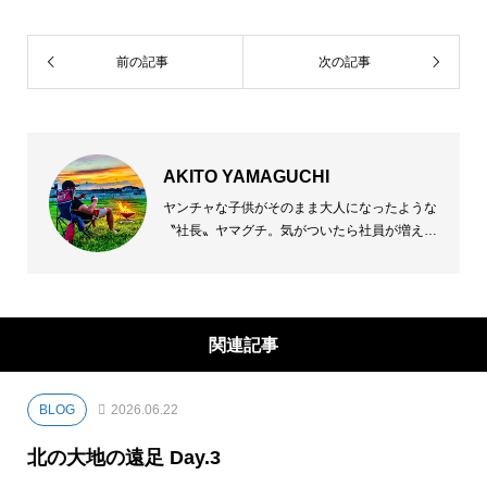
前の記事
次の記事
AKITO YAMAGUCHI
ヤンチャな子供がそのまま大人になったような
〝社長〟ヤマグチ。気がついたら社員が増え恐
らく扱う金額も増え、両肩に掛かる責任も増え
に増え、後戻りなんてできないからアクセル全
開の人生フルカウンターステアで、コーナー出
口は一体どこなのよ！？な現在。でも好きなコ
関連記事
トやれてるんだし楽しいし、まあいいか！ き
っとそんな人。恥ずかしがりだからなかなか見
せないけれど何気に感動屋さん。
BLOG
2026.06.22
北の大地の遠足 Day.3