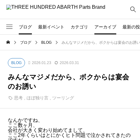
ブログ
最新イベント
カテゴリ
アーカイブ
最新の投
2026
ブログ
BLOG
みんなマジメだから、ボクからは宴会のお誘
239
300 POSTO OSAKA
製品
- 2026.05
830
BLOG
BLOG
2026.01.23
2026.03.31
72
OVERSEAS
- 2026.04
みんなマジメだから、ボクからは宴会
222
イベント
のお誘い
- 2026.03
34
お客様
思考
,
ほぼ独り言
,
ツーリング
- 2026.02
25
お知らせ
なんかですね、
- 2026.01
48
デモカー
ここ数ヶ月、
会社が大きく変わり始めてまして、
ここ2年くらいはとにかくヒト問題で泣かされてきたの
2025