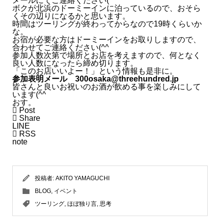
メールにてご連絡ください(^^ゞ
ボクが北浜のドーミーインに泊っているので、おそら
くその辺りになるかと思います。
- 2025.03
時間はツーリングが終わってからなので19時くらいか
な。
お宿が必要な方はドーミーインをお取りしますので、
- 2025.02
合わせてご連絡ください(^^ゞ
参加人数次第で場所とお店を考えますので、何となく
良い人数になったら締め切ります。
- 2025.01
「このお店いいよー！」という情報も是非に。
参加表明メール 300osaka@threehundred.jp
皆さんと良いお祝いのお酒が飲める事を楽しみにして
2024
います(^^ゞ
おす。

Post

Share
LINE

RSS
note
投稿者:
AKITO YAMAGUCHI
BLOG
,
イベント
ツーリング
,
ほぼ独り言
,
思考