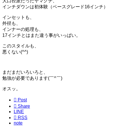
大口径派だったヤマグチ、
インチダウンは初体験（ベースグレード16インチ）
インセットも、
外径も、
インナーの処理も、
17インチとはまた違う事がいっぱい。
このスタイルも、
悪くない(^^)
まだまだいろいろと、
勉強が必要であります(￣^￣)ゞ
オスッ。

Post

Share
LINE

RSS
note