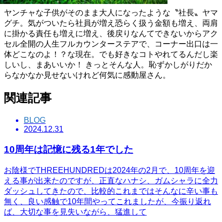
ヤンチャな子供がそのまま大人になったような〝社長〟ヤマ
グチ。気がついたら社員が増え恐らく扱う金額も増え、両肩
に掛かる責任も増えに増え、後戻りなんてできないからアク
セル全開の人生フルカウンターステアで、コーナー出口は一
体どこなのよ！？な現在。でも好きなコトやれてるんだし楽
しいし、まあいいか！ きっとそんな人。恥ずかしがりだか
らなかなか見せないけれど何気に感動屋さん。
関連記事
BLOG
2024.12.31
10周年は記憶に残る1年でした
お陰様でTHREEHUNDREDは2024年の2月で、10周年を迎
える事が出来たのですが、正直なハナシ、ガムシャラに全力
ダッシュしてきたので、比較的これまではそんなに辛い事も
無く、良い感触で10年間やってこれましたが、今振り返れ
ば、大切な事を見失いながら、猛進して