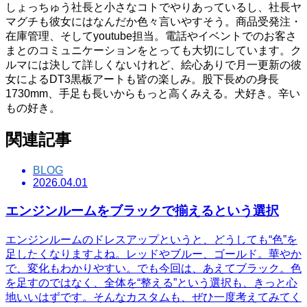
しょっちゅう社長と小さなコトでやりあっているし、社長ヤ
マグチも彼女にはなんだか色々言いやすそう。商品受発注・
在庫管理、そしてyoutube担当。電話やイベントでのお客さ
まとのコミュニケーションをとっても大切にしています。ク
ルマには決して詳しくないけれど、絵心ありで月一更新の彼
女によるDT3黒板アートも皆の楽しみ。股下長めの身長
1730mm、手足も長いからもっと高くみえる。犬好き。辛い
もの好き。
関連記事
BLOG
2026.04.01
エンジンルームをブラックで揃えるという選択
エンジンルームのドレスアップというと、どうしても“色”を
足したくなりますよね。レッドやブルー、ゴールド。華やか
で、変化もわかりやすい。でも今回は、あえてブラック。色
を足すのではなく、全体を“整える”という選択も、きっと心
地いいはずです。そんなカスタムも、ぜひ一度考えてみてく