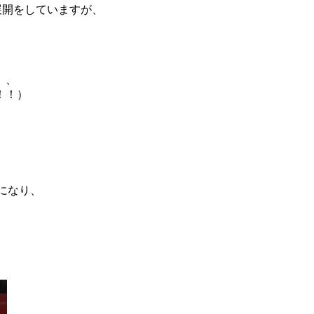
ら展開をしていますが、
。
、、
！！）
になり、