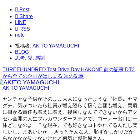

Post

Share
LINE

RSS
note
投稿者:
AKITO YAMAGUCHI
BLOG
思考
,
愛
,
感謝
THREEHUNDRED Test Drive Day HAKONE
前の記事
DT3
から全ての企画がはじまる
次の記事
AKITO YAMAGUCHI
ヤンチャな子供がそのまま大人になったような〝社長〟ヤマ
グチ。気がついたら社員が増え恐らく扱う金額も増え、両肩
に掛かる責任も増えに増え、後戻りなんてできないからアク
セル全開の人生フルカウンターステアで、コーナー出口は一
体どこなのよ！？な現在。でも好きなコトやれてるんだし楽
しいし、まあいいか！ きっとそんな人。恥ずかしがりだか
らなかなか見せないけれど何気に感動屋さん。