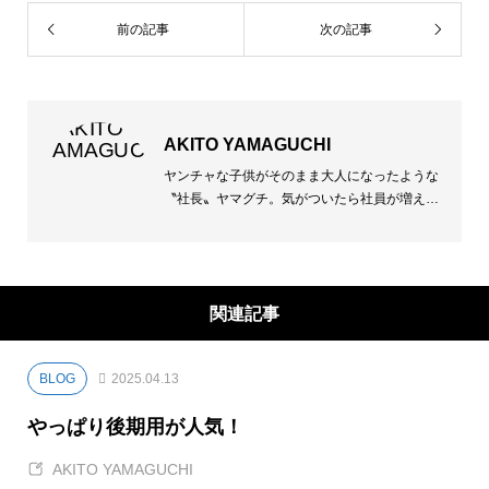
前の記事
次の記事
- 2025.03
- 2025.02
AKITO YAMAGUCHI
- 2025.01
ヤンチャな子供がそのまま大人になったような
〝社長〟ヤマグチ。気がついたら社員が増え恐
2024
らく扱う金額も増え、両肩に掛かる責任も増え
に増え、後戻りなんてできないからアクセル全
開の人生フルカウンターステアで、コーナー出
口は一体どこなのよ！？な現在。でも好きなコ
関連記事
トやれてるんだし楽しいし、まあいいか！ き
っとそんな人。恥ずかしがりだからなかなか見
せないけれど何気に感動屋さん。
BLOG
2025.04.13
やっぱり後期用が人気！
AKITO YAMAGUCHI