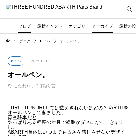
ブログ
最新イベント
カテゴリ
アーカイブ
最新の投
2026
ブログ
BLOG
オールペン。
239
300 POSTO OSAKA
製品
- 2026.05
828
BLOG
BLOG
2025.12.10
71
OVERSEAS
- 2026.04
オールペン。
222
イベント
こだわり
,
ほぼ独り言
- 2026.03
34
お客様
- 2026.02
25
お知らせ
THREEHUNDREDでは数えきれないほどのABARTHを
オールペンしてきました。
- 2026.01
青空駐車だと、
47
デモカー
やっぱりある程度の年月で塗装がダメになってきます
し、
ABARTH自体はいつまでも古さを感じさせないデザイ
2025