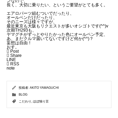
ンなので、
長く、大切に乗りたい、というご要望がとても多く。
- 2025.12
エアロパーツ組むついでだったり、
オールペンだけだったり、
そのニーズは様々ですが、
- 2025.11
最近東京も大阪もリクエストが多いオシゴトです(^^)v
次期TH293も、
ヤマグチがずっとやりたかった色にオールペン予定、
- 2025.10
あ、まだクルマ届いてないですけど何か(^^)？
妄想は自由！
おす。
- 2025.09

Post

Share
LINE
- 2025.08

RSS
note
- 2025.07
投稿者:
AKITO YAMAGUCHI
- 2025.06
BLOG
こだわり
,
ほぼ独り言
- 2025.05
- 2025.04