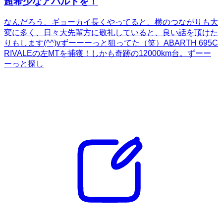
超希少なアバルトを！
なんだろう、ギョーカイ長くやってると、横のつながりも大
変に多く、日々大先輩方に敬礼していると、良い話を頂けた
りもします(^^)vずーーーっと狙ってた（笑）ABARTH 695C
RIVALEの左MTを捕獲！しかも奇跡の12000km台。ずーー
ーっと探し