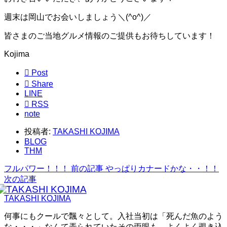
週末は岡山でお会いしましょう＼(^o^)／
皆さまのご当地グルメ情報のご提供もお待ちしています！
Kojima

Post

Share
LINE

RSS
note
投稿者:
TAKASHI KOJIMA
BLOG
THM
フルパワー！！！
前の記事
やっぱりカナードかな・・！！
次の記事
TAKASHI KOJIMA
何事にもクールで飄々として。入社当初は「死んだ魚のよう
な・・・」なんて弄られていたその両眼も、よくよく覗き込