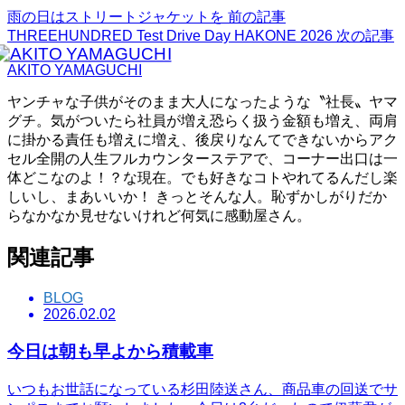
雨の日はストリートジャケットを
前の記事
THREEHUNDRED Test Drive Day HAKONE 2026
次の記事
AKITO YAMAGUCHI
ヤンチャな子供がそのまま大人になったような〝社長〟ヤマ
グチ。気がついたら社員が増え恐らく扱う金額も増え、両肩
に掛かる責任も増えに増え、後戻りなんてできないからアク
セル全開の人生フルカウンターステアで、コーナー出口は一
体どこなのよ！？な現在。でも好きなコトやれてるんだし楽
しいし、まあいいか！ きっとそんな人。恥ずかしがりだか
らなかなか見せないけれど何気に感動屋さん。
関連記事
BLOG
2026.02.02
今日は朝も早よから積載車
いつもお世話になっている杉田陸送さん、商品車の回送でサ