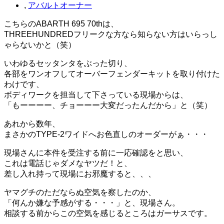
,
アバルトオーナー
こちらのABARTH 695 70thは、
THREEHUNDREDフリークな方なら知らない方はいらっし
ゃらないかと（笑）
いわゆるセッタンタをぶった切り、
各部をワンオフしてオーバーフェンダーキットを取り付けた
わけです、
ボディワークを担当して下さっている現場からは、
「もーーーー、チョーーー大変だったんだから」と（笑）
あれから数年、
まさかのTYPE-2ワイドへお色直しのオーダーがぁ・・・
現場さんに本件を受注する前に一応確認をと思い、
これは電話じゃダメなヤツだ！と、
差し入れ持って現場にお邪魔すると、、、
ヤマグチのただならぬ空気を察したのか、
「何んか嫌な予感がする・・・」と、現場さん。
相談する前からこの空気を感じるところはガーサスです。