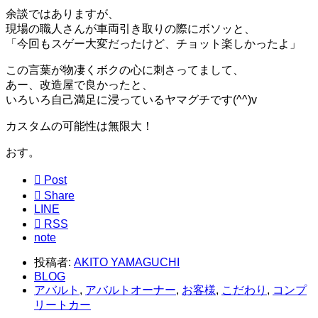
余談ではありますが、
現場の職人さんが車両引き取りの際にボソッと、
「今回もスゲー大変だったけど、チョット楽しかったよ」
この言葉が物凄くボクの心に刺さってまして、
あー、改造屋で良かったと、
いろいろ自己満足に浸っているヤマグチです(^^)v
カスタムの可能性は無限大！
おす。

Post

Share
LINE

RSS
note
投稿者:
AKITO YAMAGUCHI
BLOG
アバルト
,
アバルトオーナー
,
お客様
,
こだわり
,
コンプ
リートカー