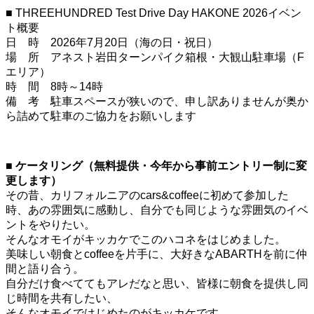
■ THREEHUNDRED Test Drive Day HAKONE 2026イベン
ト概要
日 時 2026年7月20日（海の日・祝日）
場 所 アネスト岩田ターンパイク箱根・大観山駐車場（F
エリア）
時 間 8時～14時
備 考 駐車スペースが狭いので、申し訳ありませんが奥か
ら詰めて駐車のご協力をお願いします
■ ケータリング（無料提供・今年から事前エントリー制に変
更します）
その昔、カリフォルニアのcars&coffeeに初めて参加した
時、あの雰囲気に感動し、自分でも同じような雰囲気のイベ
ントをやりたい。
そんなオモイがキッカケでこのハコネをはじめました。
美味しい朝食とcoffeeを片手に、大好きなABARTHを前に仲
間と語り合う。
自分だけ食べててもアレだなと思い、皆様に朝食を提供し同
じ時間を共有したい、
そんなオモイではじめたのがキッカケです。