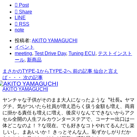

Post

Share
LINE

RSS
note
投稿者:
AKITO YAMAGUCHI
イベント
meeting
,
Test Drive Day
,
Tuning ECU
,
テストインスト
ール
,
新商品
まさかのTYPE-1からTYPE-2へ
前の記事
仙台と言え
ば・・・
次の記事
AKITO YAMAGUCHI
ヤンチャな子供がそのまま大人になったような〝社長〟ヤマ
グチ。気がついたら社員が増え恐らく扱う金額も増え、両肩
に掛かる責任も増えに増え、後戻りなんてできないからアク
セル全開の人生フルカウンターステアで、コーナー出口は一
体どこなのよ！？な現在。でも好きなコトやれてるんだし楽
しいし、まあいいか！ きっとそんな人。恥ずかしがりだか