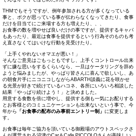
THMでもそうですが、例年参加される方が多くなっている
事と、ボクが思っている事が伝わらなくなってきたり、食事
だけを目当てにご来場する方も増えたり、、、
お食事の数を増やせば良いだけの事ですが、提供するキャパ
もあったり、最近は食事を提供するという行為そのものも考
え直さなくてはいけな行動を見受けたり。
「上手くやれないオマエが悪い！」
そんなご意見はごもっともですし、上手くコントロール出来
ずに嫌な思いをするくらいなら、一旦はケータリングを辞め
ようと悩みましたが、やっぱり皆さんに喜んで欲しいし、あ
の朝食片手にニコニコしながらABARTH談義に花を咲かせ
る光景が好きで続けているハコネ、各所にいろいろ相談した
結果「やっぱり続けよう！」と決めました。
用意する食数を倍に増やし、提供する側も一気にお配りする
とお客様とのコミュニケーションも出来ないという事で、今
年から
「お食事の配布のみ事前エントリー制」
に変更しま
す。
お食事は毎年ご協力を頂いている御殿場のアウトスペックさ
んが運営される沼津のCar＆Cafe PICCOLOさんが美味しい