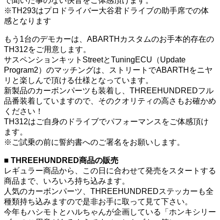
で聞いた事のない快音をご体感頂けます。
※TH293はプロドライバー大谷君ドライブの助手席での体
感となります
もう1台のデモカーは、ABARTHカスタムのお手本的存在の
TH312をご用意します。
サスペンションキットStreetとTuningECU（Update
Program2）のマッチングは、ストリートでABARTHをニヤ
リと楽しんで頂ける仕様となっています。
新製品のカーボンパーツも装着し、THREEHUNDREDフル
品番装着していますので、そのクオリティの高さもお確かめ
ください！
TH312はご自身のドライブでパフォーマンスをご体感頂け
ます。
※ご試乗の前に誓約書へのご署名をお願いします。
■ THREEHUNDRED商品の販売
レギュラー商品から、この日に合わせて発売をスタートする
商品まで、いろいろ持ち込みます。
人気のカーボンパーツ、THREEHUNDREDステッカーも全
種類持ち込みますので是非お手に取って見て下さい。
今年もハシモトとハルちゃんが企画している「ホンキシリー