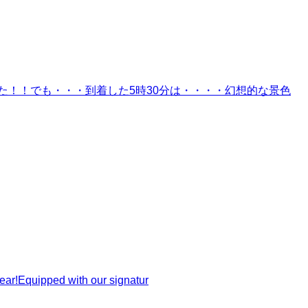
アツかった！！でも・・・到着した5時30分は・・・・幻想的な景色
ar!Equipped with our signatur