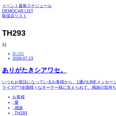
イベント最新スケジュール
DEMOCAR LIST
取扱店リスト
TH293
31
BLOG
2026.07.23
ありがたきシアワセ。
いつもお世話になっているお客様から、1通のLINEメッセー
ライズ(^^)全国様々なオーナー様に支えられて、感謝の気持
お客様
,
愛
,
感謝
,
TH293