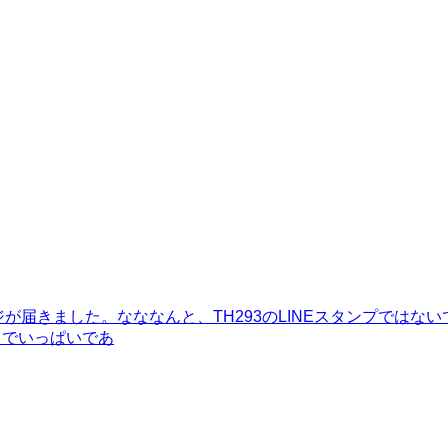
ジが届きました。なななんと、TH293のLINEスタンプでは
ちでいっぱいであ