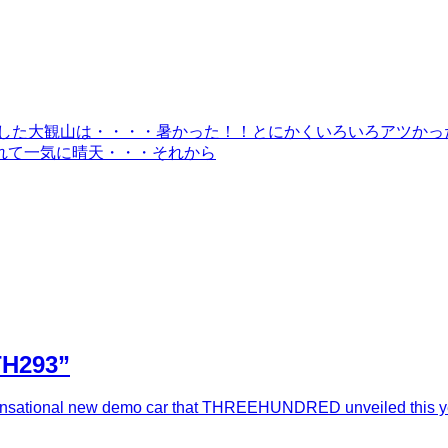
ONE2026を開催した大観山は・・・・暑かった！！とにかくいろいろ
れて一気に晴天・・・それから
“TH293”
e sensational new demo car that THREEHUNDRED unveiled this ye