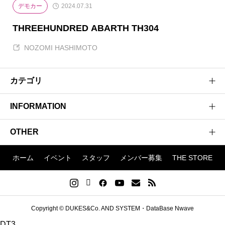
デモカー
2024.07.31
THREEHUNDRED ABARTH TH304
NOZOMI HASHIMOTO
カテゴリ
INFORMATION
BLOG
イベント
OTHER
企業概要
製品
ブランドコンセプト
ホーム
イベント
スタッフ
メンバー募集
THE STORE
OVERSEAS
DUKES&Co.
アクセス
お知らせ
FLATOUT
サイトマップ
NWAVE
プライバシーポリシー
Copyright © DUKES&Co. AND SYSTEM・DataBase Nwave
GALLERYWAVE
DT3