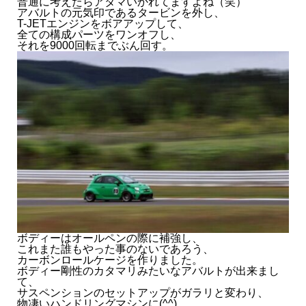
普通に考えたらアタマいかれてますよね（笑）
アバルトの元気印であるタービンを外し、
T-JETエンジンをボアアップして、
- 2025.12
全ての構成パーツをワンオフし、
それを9000回転までぶん回す。
- 2025.11
- 2025.10
- 2025.09
- 2025.08
- 2025.07
- 2025.06
ボディーはオールペンの際に補強し、
これまた誰もやった事のないであろう、
カーボンロールケージを作りました。
- 2025.05
ボディー剛性のカタマリみたいなアバルトが出来まし
て、
サスペンションのセットアップがガラリと変わり、
- 2025.04
物凄いハンドリングマシンに(^^)