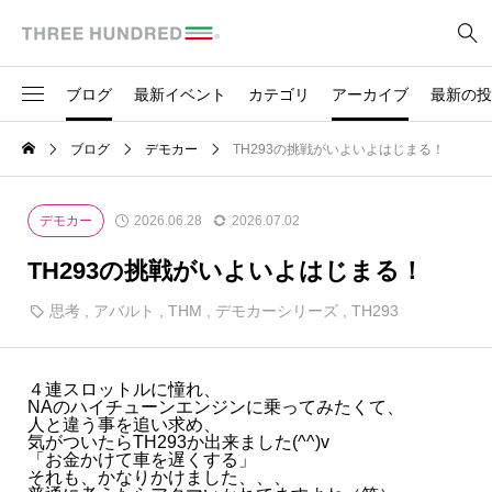
ブログ
最新イベント
カテゴリ
アーカイブ
最新の投
2026
ブログ
デモカー
TH293の挑戦がいよいよはじまる！
239
300 POSTO OSAKA
製品
- 2026.05
828
BLOG
デモカー
2026.06.28
2026.07.02
71
OVERSEAS
- 2026.04
TH293の挑戦がいよいよはじまる！
222
イベント
思考
,
アバルト
,
THM
,
デモカーシリーズ
,
TH293
- 2026.03
34
お客様
- 2026.02
25
お知らせ
４連スロットルに憧れ、
NAのハイチューンエンジンに乗ってみたくて、
- 2026.01
人と違う事を追い求め、
47
デモカー
気がついたらTH293か出来ました(^^)v
「お金かけて車を遅くする」
それも、かなりかけました、、、
2025