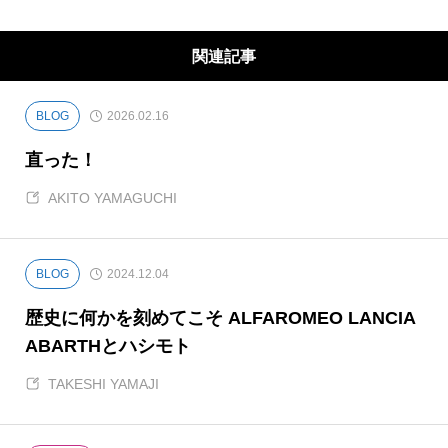
開の人生フルカウンターステアで、コーナー出
口は一体どこなのよ！？な現在。でも好きなコ
関連記事
トやれてるんだし楽しいし、まあいいか！ き
っとそんな人。恥ずかしがりだからなかなか見
せないけれど何気に感動屋さん。
BLOG
2026.02.16
直った！
AKITO YAMAGUCHI
BLOG
2024.12.04
歴史に何かを刻めてこそ ALFAROMEO LANCIA
ABARTHとハシモト
TAKESHI YAMAJI