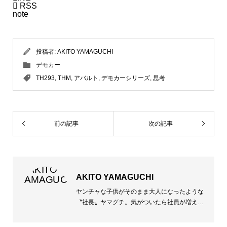

RSS
note
投稿者:
AKITO YAMAGUCHI
デモカー
TH293
,
THM
,
アバルト
,
デモカーシリーズ
,
思考
前の記事
次の記事
AKITO YAMAGUCHI
ヤンチャな子供がそのまま大人になったような
〝社長〟ヤマグチ。気がついたら社員が増え恐
らく扱う金額も増え、両肩に掛かる責任も増え
に増え、後戻りなんてできないからアクセル全