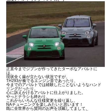
- 2025.03
- 2025.02
- 2025.01
2024
正直今までジブンが作ってきたターボなアバルトに
は、
現状全く歯が立たない状況ですが、
TH293が奏でるエンジン音であったり、
今までのアバルトでは経験したことないようなハンド
リングだったり、
心に訴えかけるアバルトに仕上がりました。
やっとナラシも終わり、
これからいろんな仕様変更を繰り返し、
NAチューニングを楽しみたいと思います！
既に全世界から賛同のお声を頂戴してまして、