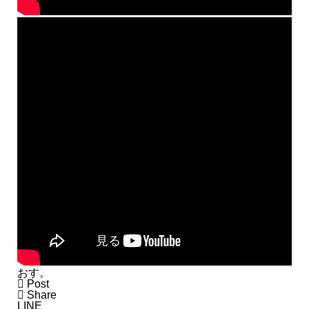
おす。

Post

Share
LINE