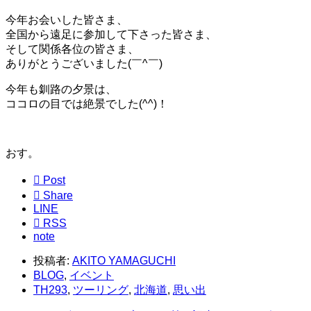
今年お会いした皆さま、
全国から遠足に参加して下さった皆さま、
そして関係各位の皆さま、
ありがとうございました(￣^￣)ゞ
今年も釧路の夕景は、
ココロの目では絶景でした(^^)！
おす。

Post

Share
LINE

RSS
note
投稿者:
AKITO YAMAGUCHI
BLOG
,
イベント
TH293
,
ツーリング
,
北海道
,
思い出