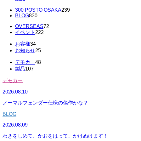
300 POSTO OSAKA
239
BLOG
830
OVERSEAS
72
イベント
222
お客様
34
お知らせ
25
デモカー
48
製品
107
デモカー
2026.08.10
ノーマルフェンダー仕様の傑作かな？
BLOG
2026.08.09
わきをしめて、かおをはって、かけぬけます！