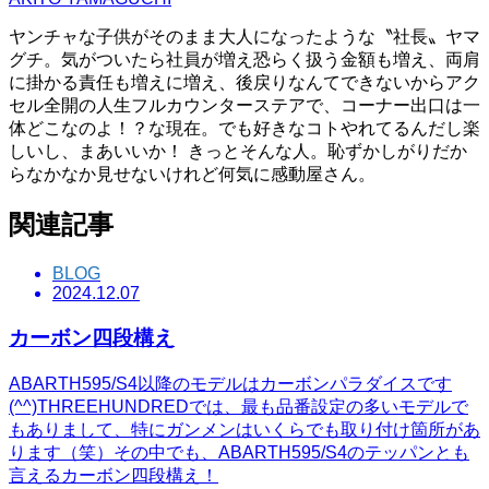
ヤンチャな子供がそのまま大人になったような〝社長〟ヤマ
グチ。気がついたら社員が増え恐らく扱う金額も増え、両肩
に掛かる責任も増えに増え、後戻りなんてできないからアク
セル全開の人生フルカウンターステアで、コーナー出口は一
体どこなのよ！？な現在。でも好きなコトやれてるんだし楽
しいし、まあいいか！ きっとそんな人。恥ずかしがりだか
らなかなか見せないけれど何気に感動屋さん。
関連記事
BLOG
2024.12.07
カーボン四段構え
ABARTH595/S4以降のモデルはカーボンパラダイスです
(^^)THREEHUNDREDでは、最も品番設定の多いモデルで
もありまして、特にガンメンはいくらでも取り付け箇所があ
ります（笑）その中でも、ABARTH595/S4のテッパンとも
言えるカーボン四段構え！