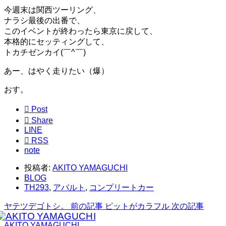
今週末は関西ツーリング、
ナラシ最後の出番で、
このイベントが終わったら東京に戻して、
本格的にセッティングして、
トカチゼンカイ(￣^￣)ゞ
あー、はやく走りたい（爆）
おす。

Post

Share
LINE

RSS
note
投稿者:
AKITO YAMAGUCHI
BLOG
TH293
,
アバルト
,
コンプリートカー
ヤテツデゴトシ。
前の記事
ピットがカラフル
次の記事
AKITO YAMAGUCHI