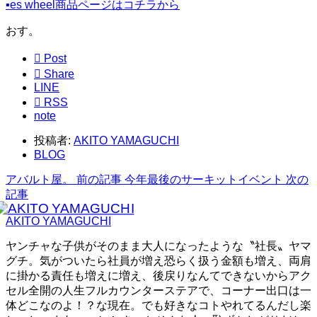
▪️es wheel商品ページはコチラから
おす。

Post

Share
LINE

RSS
note
投稿者:
AKITO YAMAGUCHI
BLOG
アバルト屋。
前の記事
今年最後のサーキットイベント
次の
記事
AKITO YAMAGUCHI
ヤンチャな子供がそのまま大人になったような〝社長〟ヤマ
グチ。気がついたら社員が増え恐らく扱う金額も増え、両肩
に掛かる責任も増えに増え、後戻りなんてできないからアク
セル全開の人生フルカウンターステアで、コーナー出口は一
体どこなのよ！？な現在。でも好きなコトやれてるんだし楽