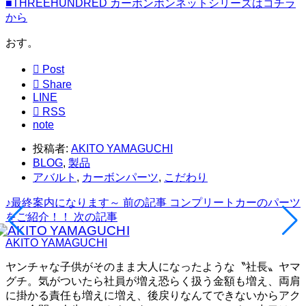
■THREEHUNDRED カーボンボンネットシリーズはコチラ
から
おす。

Post

Share
LINE

RSS
note
投稿者:
AKITO YAMAGUCHI
BLOG
,
製品
アバルト
,
カーボンパーツ
,
こだわり
♪最終案内になります～
前の記事
コンプリートカーのパーツ
をご紹介！！
次の記事
AKITO YAMAGUCHI
ヤンチャな子供がそのまま大人になったような〝社長〟ヤマ
グチ。気がついたら社員が増え恐らく扱う金額も増え、両肩
に掛かる責任も増えに増え、後戻りなんてできないからアク