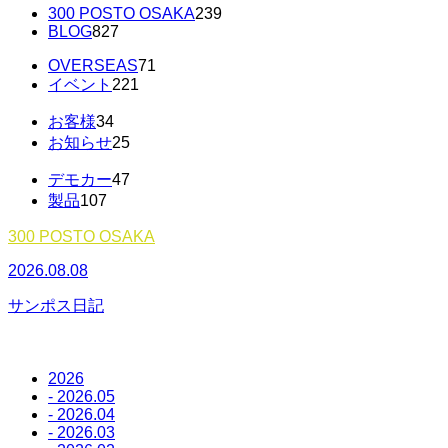
300 POSTO OSAKA
239
BLOG
827
OVERSEAS
71
イベント
221
お客様
34
お知らせ
25
デモカー
47
製品
107
300 POSTO OSAKA
2026.08.08
2
サンポス日記
2026
- 2026.05
- 2026.04
- 2026.03