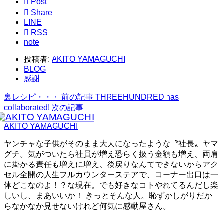

Post

Share
LINE

RSS
note
投稿者:
AKITO YAMAGUCHI
BLOG
感謝
裏レシピ・・・
前の記事
THREEHUNDRED has
collaborated!
次の記事
AKITO YAMAGUCHI
ヤンチャな子供がそのまま大人になったような〝社長〟ヤマ
グチ。気がついたら社員が増え恐らく扱う金額も増え、両肩
に掛かる責任も増えに増え、後戻りなんてできないからアク
セル全開の人生フルカウンターステアで、コーナー出口は一
体どこなのよ！？な現在。でも好きなコトやれてるんだし楽
しいし、まあいいか！ きっとそんな人。恥ずかしがりだか
らなかなか見せないけれど何気に感動屋さん。