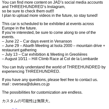
You can find more content on JAD’s social media accounts
and THREEHUNDRED’s Instagram,
so be sure to check them out!!!
I plan to upload more videos in the future, so stay tuned!
This car is scheduled to be exhibited at events across
Europe in the future.
If you’re interested, be sure to come along to one of the
events.
– June 22 – Car days event in Venanson
– June 29 – Abarth Meeting at Isola 2000 – mountain drive +
restaurant gathering
– July 13 – Car exhibition & Meeting in Greolières
– August 10/11 – Hill Climb Race at Col de la Lombarde
You can truly understand the world of THREEHUNDRED by
experiencing THREEHUNDRED.
If you have any questions, please feel free to contact us.
mail : oversea@dukes.co.jp
The possibilities for customization are endless.
カスタムの可能性は無限大。