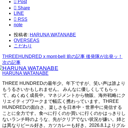

Post

Share
LINE

RSS
note
投稿者:
HARUNA WATANABE
OVERSEAS
こだわり
THREEHUNDRED x mont-bell
前の記事
後発隊が出発ッ！
次の記事
HARUNA WATANABE
THREE HUNDREDの最年少。年下ですが、笑い声は誰より
もうるさいかもしれません。 みんなに優しくしてもらっ
て、ぬくぬく成長中。マネジメントから物販、海外戦略にク
リエイティブワークまで幅広く携わっています。THREE
HUNDREDの面白さ、楽しさを日本中・世界中に発信する
ことに全力です。食べに行くのか買いに行くのかはっきりし
ないランチ時のような、先がクリアでない状況が嫌い。姉と
は異なりビール好き。カツカレーも好き。2026.8.1よりグル