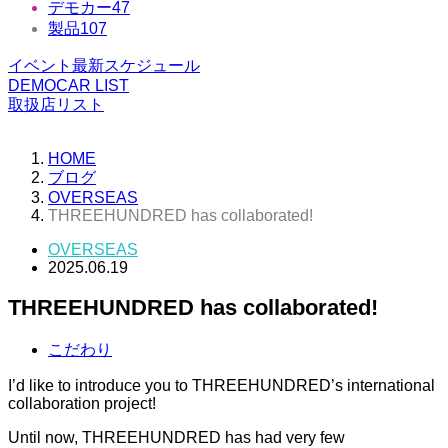
デモカー
47
製品
107
イベント最新スケジュール
DEMOCAR LIST
取扱店リスト
HOME
ブログ
OVERSEAS
THREEHUNDRED has collaborated!
OVERSEAS
2025.06.19
THREEHUNDRED has collaborated!
こだわり
I’d like to introduce you to THREEHUNDRED’s international
collaboration project!
Until now, THREEHUNDRED has had very few