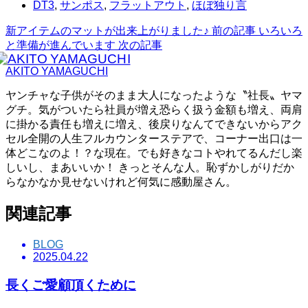
DT3
,
サンポス
,
フラットアウト
,
ほぼ独り言
新アイテムのマットが出来上がりました♪
前の記事
いろいろ
と準備が進んでいます
次の記事
AKITO YAMAGUCHI
ヤンチャな子供がそのまま大人になったような〝社長〟ヤマ
グチ。気がついたら社員が増え恐らく扱う金額も増え、両肩
に掛かる責任も増えに増え、後戻りなんてできないからアク
セル全開の人生フルカウンターステアで、コーナー出口は一
体どこなのよ！？な現在。でも好きなコトやれてるんだし楽
しいし、まあいいか！ きっとそんな人。恥ずかしがりだか
らなかなか見せないけれど何気に感動屋さん。
関連記事
BLOG
2025.04.22
長くご愛顧頂くために