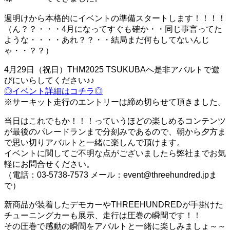
週明けから本格的にイベントの準備スタートします！！！！
（ん？？・・・4月になってすぐも確か・・同じ事言ってた
ような・・・・あれ？？・・結局まだ何もしてないんじ
ゃ・・？？）
4月29日（祝日）THM2025 TSUKUBAへ是非アバルトで遊
びにいらしてください♪♪
◎イベント詳細はコチラ◎
※サーキット走行のエントリーは締め切らせて頂きました。
当日はこれでもか！！！っていうほどの楽しめるコンテンツ
が最後のパレードランまで分刻みであるので、朝から夕方ま
で思い切りアバルトと一緒に楽しんで頂けます。
イベントに関してご不明な点がございましたら弊社までお気
軽にお問合せください。
（電話：03-5738-7573 メール：event@threehundred.jpま
で）
新商品が装着したデモカーやTHREEHUNDREDが手掛けた
チューニングカーも展示、走行は圧巻の瞬間です！！
その圧巻で感動の瞬間をアバルトと一緒に楽しみましょ～～