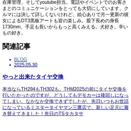
在庫管理、そしてyoutube担当。電話やイベントでのお客さ
まとのコミュニケーションをとっても大切にしています。ク
ルマには決して詳しくないけれど、絵心ありで月一更新の彼
女によるDT3黒板アートも皆の楽しみ。股下長めの身長
1730mm、手足も長いからもっと高くみえる。犬好き。辛い
もの好き。
関連記事
BLOG
2025.05.30
やっと出来たタイヤ交換
本当ならTH294もTH302も、THM2025の前にタイヤ交換を
行いたかったのですが、どうしてもデモカーは後回しになっ
てしまい、なかなか交換できずでしたが、先日いつもお世話
になっているミスタータイヤマン三鷹店で、新しい足元に履
き替えてきました！先日のTSタカタサ