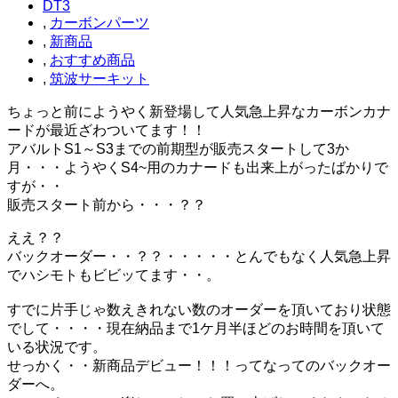
DT3
,
カーボンパーツ
,
新商品
,
おすすめ商品
,
筑波サーキット
ちょっと前にようやく新登場して人気急上昇なカーボンカナ
ードが最近ざわついてます！！
アバルトS1～S3までの前期型が販売スタートして3か
月・・・ようやくS4~用のカナードも出来上がったばかりで
すが・・
販売スタート前から・・・？？
ええ？？
バックオーダー・・？？・・・・・とんでもなく人気急上昇
でハシモトもビビッてます・・。
すでに片手じゃ数えきれない数のオーダーを頂いており状態
でして・・・・現在納品まで1ケ月半ほどのお時間を頂いて
いる状況です。
せっかく・・新商品デビュー！！！ってなってのバックオー
ダーへ。