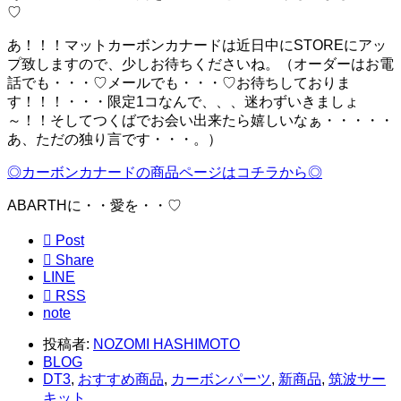
♡
あ！！！マットカーボンカナードは近日中にSTOREにアッ
プ致しますので、少しお待ちくださいね。（オーダーはお電
話でも・・・♡メールでも・・・♡お待ちしておりま
す！！！・・・限定1コなんで、、、迷わずいきましょ
～！！そしてつくばでお会い出来たら嬉しいなぁ・・・・・
あ、ただの独り言です・・・。）
◎カーボンカナードの商品ページはコチラから◎
ABARTHに・・愛を・・♡

Post

Share
LINE

RSS
note
投稿者:
NOZOMI HASHIMOTO
BLOG
DT3
,
おすすめ商品
,
カーボンパーツ
,
新商品
,
筑波サー
キット