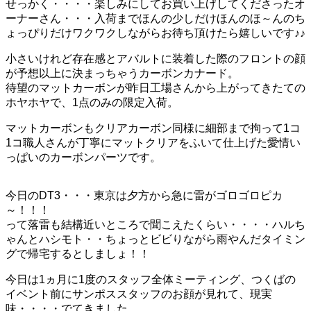
せっかく・・・・楽しみにしてお買い上げしてくださったオ
ーナーさん・・・入荷までほんの少しだけほんのほ～んのち
ょっぴりだけワクワクしながらお待ち頂けたら嬉しいです♪♪
小さいけれど存在感とアバルトに装着した際のフロントの顔
が予想以上に決まっちゃうカーボンカナード。
待望のマットカーボンが昨日工場さんから上がってきたての
ホヤホヤで、1点のみの限定入荷。
マットカーボンもクリアカーボン同様に細部まで拘って1コ
1コ職人さんが丁寧にマットクリアをふいて仕上げた愛情い
っぱいのカーボンパーツです。
今日のDT3・・・東京は夕方から急に雷がゴロゴロピカ
～！！！
って落雷も結構近いところで聞こえたくらい・・・・ハルち
ゃんとハシモト・・ちょっとビビりながら雨やんだタイミン
グで帰宅するとしましょ！！
今日は1ヵ月に1度のスタッフ全体ミーティング、つくばの
イベント前にサンポススタッフのお顔が見れて、現実
味・・・・でてきました。