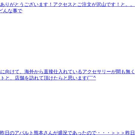
logありがとうございます！アクセスとご注文が沢山です！と
どんな事で
商戦に向けて、海外から直接仕入れているアクセサリーが間も無
イトと、店舗を訪れて頂けたらと思います(￣^
o^)昨日のアバルト熊本さんが盛況であったので・・・＞＞＞