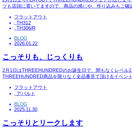
ツも店頭に置いてますので、商品の感じや、作り込みもご確
フラットアウト
,
TH312
,
TH306/R
BLOG
2026.01.22
こっそりも、じっくりも
2月1日はTHREEHUNDREDのお誕生日で、間もなくレベル
THREEHUNDRED商品を限りなく全品番見て頂けるイベ
フラットアウト
,
アバルト
BLOG
2025.11.30
こっそりとリークします