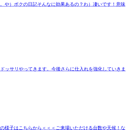
。。。や）ボクの日記そんなに効果あるの？わ）凄いです！意味
くドッサリやってきます。今後さらに仕入れを強化していきま
昨日の様子はこちらから＜＜＜ご来場いただける台数や天候！な