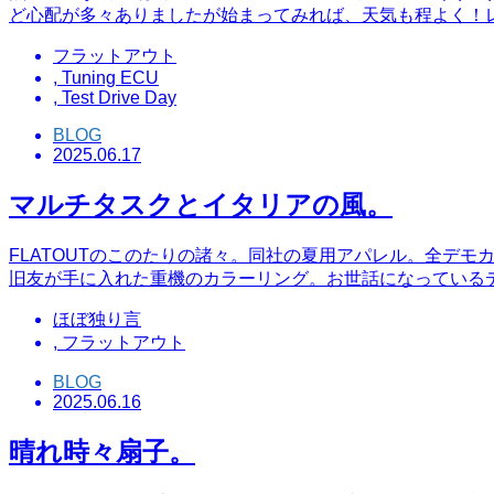
ど心配が多々ありましたが始まってみれば、天気も程よく！
フラットアウト
,
Tuning ECU
,
Test Drive Day
BLOG
2025.06.17
マルチタスクとイタリアの風。
FLATOUTのこのたりの諸々。同社の夏用アパレル。全デ
旧友が手に入れた重機のカラーリング。お世話になっている
ほぼ独り言
,
フラットアウト
BLOG
2025.06.16
晴れ時々扇子。