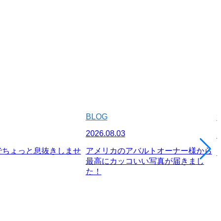
BLOG
2026.08.03
2
でちょっと息抜きしませ
アメリカのアバルトオーナー様から
最高にカッコいい写真が届きまし
た！