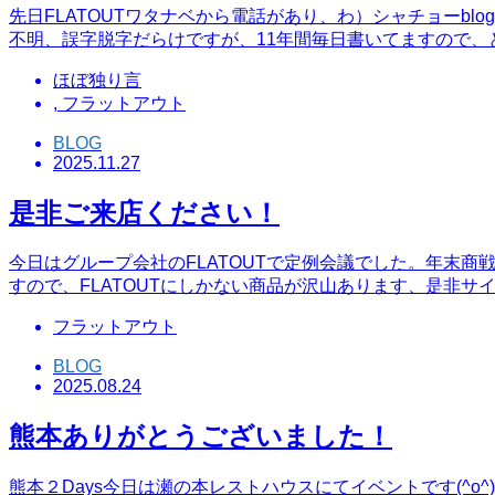
先日FLATOUTワタナベから電話があり、わ）シャチョーb
不明、誤字脱字だらけですが、11年間毎日書いてますので、
ほぼ独り言
,
フラットアウト
BLOG
2025.11.27
是非ご来店ください！
今日はグループ会社のFLATOUTで定例会議でした。年末
すので、FLATOUTにしかない商品が沢山あります、是非サ
フラットアウト
BLOG
2025.08.24
熊本ありがとうございました！
熊本２Days今日は瀬の本レストハウスにてイベントです(^