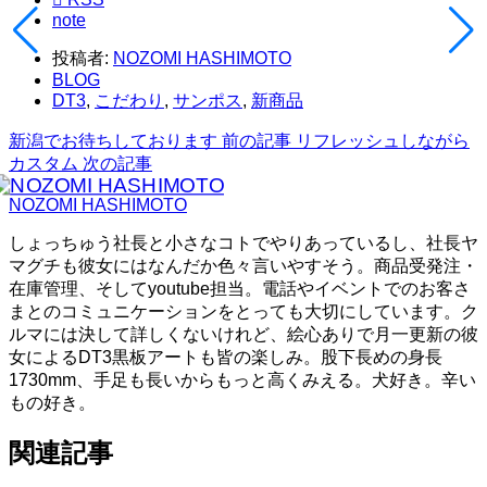
note
投稿者:
NOZOMI HASHIMOTO
BLOG
DT3
,
こだわり
,
サンポス
,
新商品
新潟でお待ちしております
前の記事
リフレッシュしながら
カスタム
次の記事
NOZOMI HASHIMOTO
しょっちゅう社長と小さなコトでやりあっているし、社長ヤ
マグチも彼女にはなんだか色々言いやすそう。商品受発注・
在庫管理、そしてyoutube担当。電話やイベントでのお客さ
まとのコミュニケーションをとっても大切にしています。ク
ルマには決して詳しくないけれど、絵心ありで月一更新の彼
女によるDT3黒板アートも皆の楽しみ。股下長めの身長
1730mm、手足も長いからもっと高くみえる。犬好き。辛い
もの好き。
関連記事