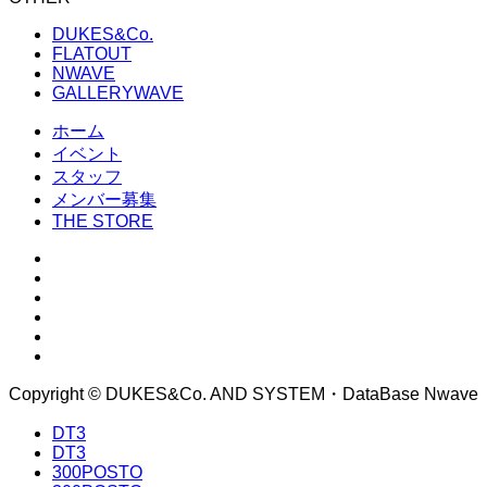
DUKES&Co.
FLATOUT
NWAVE
GALLERYWAVE
ホーム
イベント
スタッフ
メンバー募集
THE STORE
Copyright © DUKES&Co. AND SYSTEM・DataBase Nwave
DT3
DT3
300POSTO