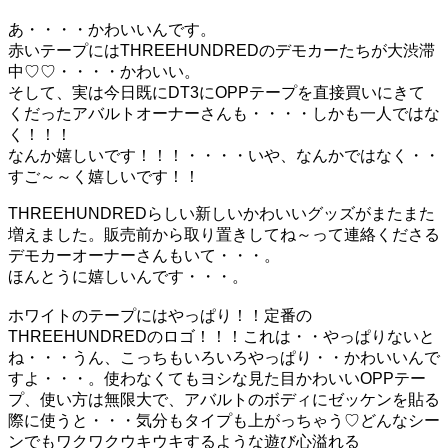
あ・・・・かわいいんです。
赤いテープにはTHREEHUNDREDのデモカーたちが大渋滞
中♡♡・・・・かわいい。
そして、実は今日既にDT3にOPPテープを直接買いにきて
くだったアバルトオーナーさんも・・・・しかも一人ではな
く！！！
なんか嬉しいです！！！・・・・いや、なんかではなく・・
すご～～く嬉しいです！！
THREEHUNDREDらしい新しいかわいいグッズがまたまた
増えました。販売前から取り置きしてね～って連絡くださる
デモカーオーナーさんもいて・・・。
ほんとうに嬉しいんです・・・。
ホワイトのテープにはやっぱり！！定番の
THREEHUNDREDのロゴ！！！これは・・やっぱりないと
ね・・・うん、こっちもいろいろやっぱり・・かわいいんで
すよ・・・。使わなくてもヨシな見た目かわいいOPPテー
プ、使い方は無限大で、アバルトのボディにゼッケンを貼る
際に使うと・・・気分もタイプも上がっちゃう♡どんなシー
ンでもワクワクウキウキするような遊び心溢れる