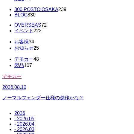
300 POSTO OSAKA
239
BLOG
830
OVERSEAS
72
イベント
222
お客様
34
お知らせ
25
デモカー
48
製品
107
デモカー
2
2026.08.10
ノーマルフェンダー仕様の傑作かな？
2026
- 2026.05
- 2026.04
- 2026.03