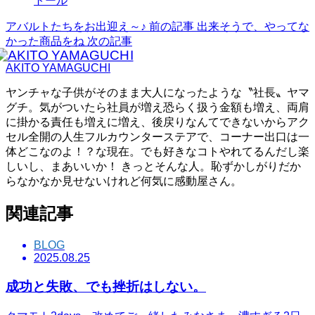
トール
アバルトたちをお出迎え～♪
前の記事
出来そうで、やってな
かった商品をね
次の記事
AKITO YAMAGUCHI
ヤンチャな子供がそのまま大人になったような〝社長〟ヤマ
グチ。気がついたら社員が増え恐らく扱う金額も増え、両肩
に掛かる責任も増えに増え、後戻りなんてできないからアク
セル全開の人生フルカウンターステアで、コーナー出口は一
体どこなのよ！？な現在。でも好きなコトやれてるんだし楽
しいし、まあいいか！ きっとそんな人。恥ずかしがりだか
らなかなか見せないけれど何気に感動屋さん。
関連記事
BLOG
2025.08.25
成功と失敗、でも挫折はしない。