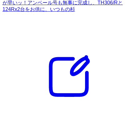
が早いッ！アンベール号も無事に完成し、TH306/Rと
124Rx2台をお供に、いつもの杉