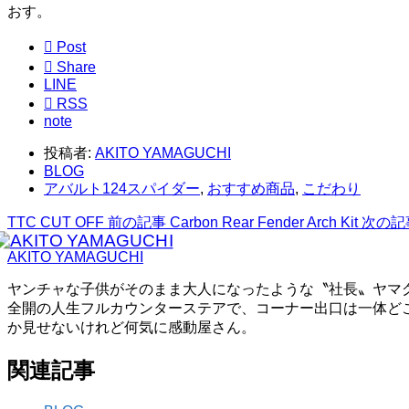
おす。

Post

Share
LINE

RSS
note
投稿者:
AKITO YAMAGUCHI
BLOG
アバルト124スパイダー
,
おすすめ商品
,
こだわり
TTC CUT OFF
前の記事
Carbon Rear Fender Arch Kit
次の記
AKITO YAMAGUCHI
ヤンチャな子供がそのまま大人になったような〝社長〟ヤマ
全開の人生フルカウンターステアで、コーナー出口は一体ど
か見せないけれど何気に感動屋さん。
関連記事