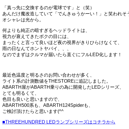
「真っ先に交換するのが電球です」と（笑）
あんだけ魔改造していて「でんきゅうかーい！」と笑われそ
オシャレは光から。
何よりも純正の暗すぎるヘッドライトは、
視力が衰えてきたボクの目には、
まったくと言って良いほど夜の視界がきりひらけなくて、
雨の日なんてホントヤバイ、、、
なのでまずはクルマが届いたら直ぐにフルLED化します！
最近色温度と明るさのお問い合わせが多く、
ライト系の計測数値をTHESTOREに追記しました。
ABARTH屋がABARTH乗りの為に開発したLEDシリーズ、
とても明るくて、
色目も良いと思いますので、
ABARTH500系も、ABARTH124Spiderも、
ご検討頂けたらと思います(^^ゞ
■THREEHUNDRED LEDランプシリーズはコチラから