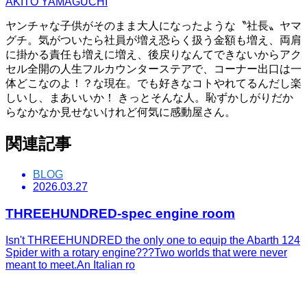
AKITO YAMAGUCHI
ヤンチャな子供がそのまま大人になったような〝社長〟ヤマ
グチ。気がついたら社員が増え恐らく扱う金額も増え、両肩
に掛かる責任も増えに増え、後戻りなんてできないからアク
セル全開の人生フルカウンターステアで、コーナー出口は一
体どこなのよ！？な現在。でも好きなコトやれてるんだし楽
しいし、まあいいか！ きっとそんな人。恥ずかしがりだか
らなかなか見せないけれど何気に感動屋さん。
関連記事
BLOG
2026.03.27
THREEHUNDRED-spec engine room
Isn't THREEHUNDRED the only one to equip the Abarth 124
Spider with a rotary engine???Two worlds that were never
meant to meet.An Italian ro