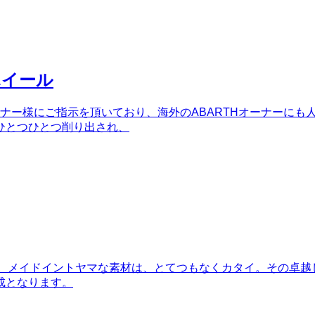
ホイール
くのオーナー様にご指示を頂いており、海外のABARTHオーナーに
ひとつひとつ削り出され、
3 corsa。メイドイントヤマな素材は、とてつもなくカタイ。そ
成となります。