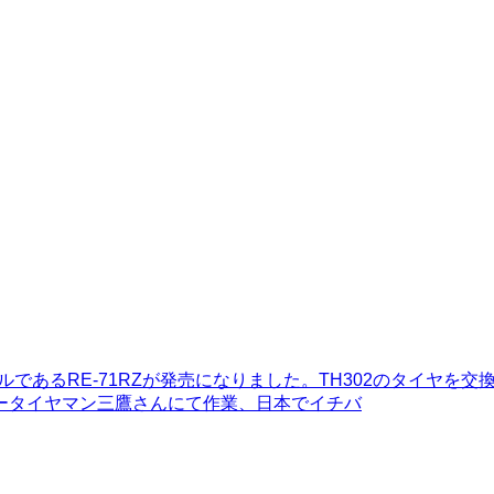
デルであるRE-71RZが発売になりました。TH302のタイヤ
ータイヤマン三鷹さんにて作業、日本でイチバ