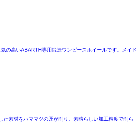
も人気の高いABARTH専用鍛造ワンピースホイールです。メイド
の卓越した素材をハママツの匠が削り、素晴らしい加工精度で削ら