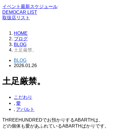
イベント最新スケジュール
DEMOCAR LIST
取扱店リスト
HOME
ブログ
BLOG
土足厳禁。
BLOG
2026.01.26
土足厳禁。
こだわり
,
愛
,
アバルト
THREEHUNDREDでお預かりするABARTHは、
どの個体も愛があふれているABARTHばかりです。