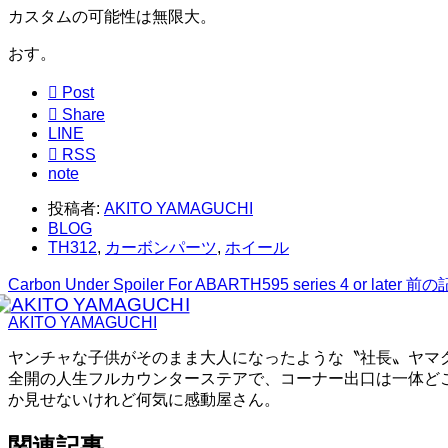
カスタムの可能性は無限大。
おす。

Post

Share
LINE

RSS
note
投稿者:
AKITO YAMAGUCHI
BLOG
TH312
,
カーボンパーツ
,
ホイール
Carbon Under Spoiler For ABARTH595 series 4 or later
前の
AKITO YAMAGUCHI
ヤンチャな子供がそのまま大人になったような〝社長〟ヤマ
全開の人生フルカウンターステアで、コーナー出口は一体ど
か見せないけれど何気に感動屋さん。
関連記事