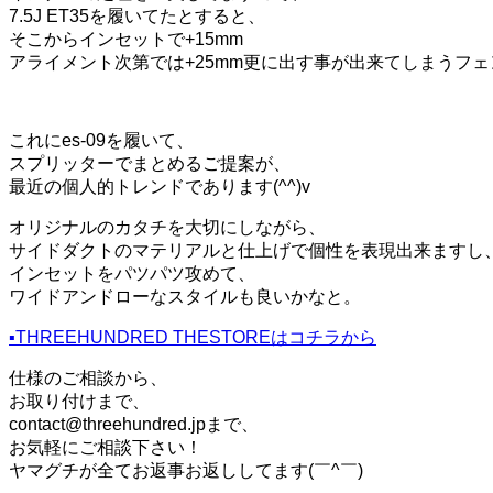
7.5J ET35を履いてたとすると、
そこからインセットで+15mm
アライメント次第では+25mm更に出す事が出来てしまうフ
これにes-09を履いて、
スプリッターでまとめるご提案が、
最近の個人的トレンドであります(^^)v
オリジナルのカタチを大切にしながら、
サイドダクトのマテリアルと仕上げで個性を表現出来ますし
インセットをパツパツ攻めて、
ワイドアンドローなスタイルも良いかなと。
▪️THREEHUNDRED THESTOREはコチラから
仕様のご相談から、
お取り付けまで、
contact@threehundred.jpまで、
お気軽にご相談下さい！
ヤマグチが全てお返事お返ししてます(￣^￣)ゞ