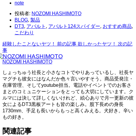
note
投稿者:
NOZOMI HASHIMOTO
BLOG
,
製品
DT3
,
アバルト
,
アバルト124スパイダー
,
おすすめ商品
,
こだわり
経験したことないヤツ！
前の記事
欲しかったヤツ！
次の記
事
NOZOMI HASHIMOTO
しょっちゅう社長と小さなコトでやりあっているし、社長ヤ
マグチも彼女にはなんだか色々言いやすそう。商品受発注・
在庫管理、そしてyoutube担当。電話やイベントでのお客さ
まとのコミュニケーションをとっても大切にしています。ク
ルマには決して詳しくないけれど、絵心ありで月一更新の彼
女によるDT3黒板アートも皆の楽しみ。股下長めの身長
1730mm、手足も長いからもっと高くみえる。犬好き。辛い
もの好き。
関連記事