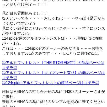
ッと貼り付け完了～！！！
見た目も雰囲気もよし！！
なんといっても・・・・おしゃれは・・・やっぱり足元から
じゃないですか？？
見にくい部分にこだわってるヒトこそ・・・・本当にセンス
がありますよね。
124spider用のアルミフットレストは・・・現在DT3に在庫
が・・1点。
これは・・・124spiderのオーナーのみなさま～～～お待ち
しております♪♪1点のみです・・・ほんとうに最後の1点。
◎アルミフットレスト【THE STORE限定】の商品ページは
コチラ◎
◎アルミフットレスト【ロゴプレート有り】の商品ページは
コチラ◎
◎124spiderアルミフットレストの商品ページはコチラ◎
昨日はMEIHANの打ち合わせの為にTH308のオーナーさまが
ご来社。
来週のMEIHANの為に商品のサンプルを納めに来てください
ました♪