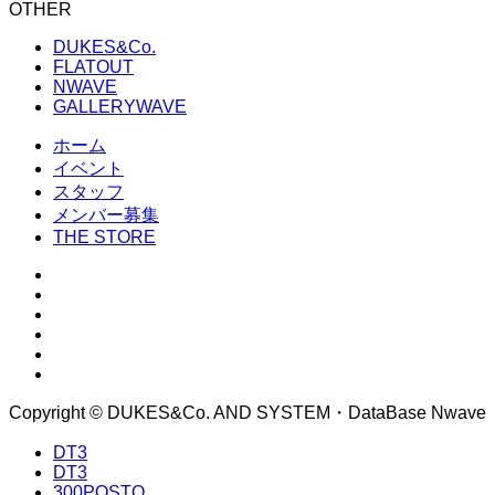
OTHER
DUKES&Co.
FLATOUT
NWAVE
GALLERYWAVE
ホーム
イベント
スタッフ
メンバー募集
THE STORE
Copyright © DUKES&Co. AND SYSTEM・DataBase Nwave
DT3
DT3
300POSTO