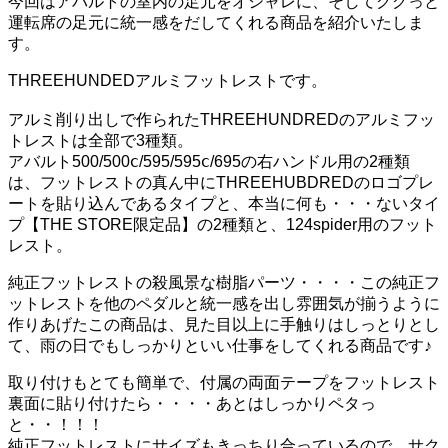
今回はアバルトの室内の足元をオシャレに、そしてググっと
運転席の足元に統一感をだしてくれる商品を紹介いたしま
す。
THREEHUNDEDアルミフットレストです。
アルミ削り出しで作られたTHREEHUNDREDのアルミフッ
トレストは全部で3種類。
アバルト500/500ⅽ/595/595ⅽ/695の右ハンドル用の2種類
は、フットレストの真ん中にTHREEHUBDREDのロゴプレ
ートを貼り込んであるタイプと、本当に何も・・・ないタイ
プ【THE STORE限定品】の2種類と、124spider用のフット
レスト。
純正フットレストの殺風景な樹脂パーツ・・・・この純正フ
ットレストを他のペダルと統一感を出し雰囲気が揃うように
作りあげたこの商品は、見た目以上に手触りはしっとりとし
て、雨の日でもしっかりといい仕事をしてくれる商品です♪
取り付けもとても簡単で、付属の両面テープをフットレスト
裏面に貼り付けたら・・・・あとはしっかりペタっ
と・・！！！
純正フットレストにサイズもきっちり合っているので、サク