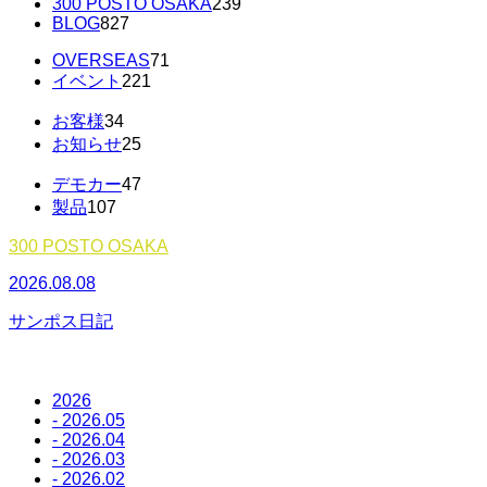
300 POSTO OSAKA
239
BLOG
827
OVERSEAS
71
イベント
221
お客様
34
お知らせ
25
デモカー
47
製品
107
300 POSTO OSAKA
2026.08.08
2
サンポス日記
2026
- 2026.05
- 2026.04
- 2026.03
- 2026.02