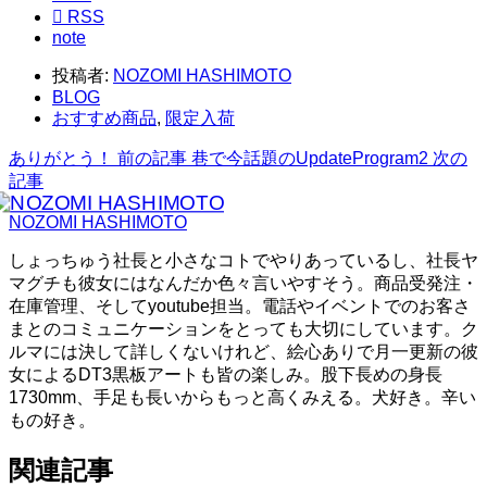

RSS
note
投稿者:
NOZOMI HASHIMOTO
BLOG
おすすめ商品
,
限定入荷
ありがとう！
前の記事
巷で今話題のUpdateProgram2
次の
記事
NOZOMI HASHIMOTO
しょっちゅう社長と小さなコトでやりあっているし、社長ヤ
マグチも彼女にはなんだか色々言いやすそう。商品受発注・
在庫管理、そしてyoutube担当。電話やイベントでのお客さ
まとのコミュニケーションをとっても大切にしています。ク
ルマには決して詳しくないけれど、絵心ありで月一更新の彼
女によるDT3黒板アートも皆の楽しみ。股下長めの身長
1730mm、手足も長いからもっと高くみえる。犬好き。辛い
もの好き。
関連記事