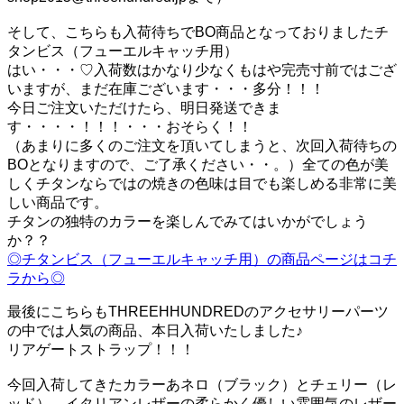
そして、こちらも入荷待ちでBO商品となっておりましたチ
タンビス（フューエルキャッチ用）
はい・・・♡入荷数はかなり少なくもはや完売寸前ではござ
いますが、まだ在庫ございます・・・多分！！！
今日ご注文いただけたら、明日発送できま
す・・・・！！！・・・おそらく！！
（あまりに多くのご注文を頂いてしまうと、次回入荷待ちの
BOとなりますので、ご了承ください・・。）全ての色が美
しくチタンならではの焼きの色味は目でも楽しめる非常に美
しい商品です。
チタンの独特のカラーを楽しんでみてはいかがでしょう
か？？
◎チタンビス（フューエルキャッチ用）の商品ページはコチ
ラから◎
最後にこちらもTHREEHHUNDREDのアクセサリーパーツ
の中では人気の商品、本日入荷いたしました♪
リアゲートストラップ！！！
今回入荷してきたカラーあネロ（ブラック）とチェリー（レ
ッド）、イタリアンレザーの柔らかく優しい雰囲気のレザー