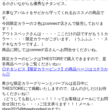
る小さいながらも優秀なチタンビス。
大事なアバルトをサビから守ってくれるおススメの商品で
す。
今回限定カラーの２色はconnect⁺店さんで販売しておりま
す！！
アウトスペックさんは・・・・ここだけの話ですがもう１カ
ラー・・・・限定カラーがございます。（うふふふ・・・ス
テキなカラーですよ。）
商品に関してはconnect⁺店さんへお問合せくださいね。
限定カラーのピンクはTHESTOREで購入できますので、是
非商品ページをご覧くださいね♪♪
◎チタンビス【限定カラーピンク】の商品ページはコチラか
ら◎
希少な限定カラーグリーンとパープルは近日中に
THESTOREにて掲載いたしますので、ほんの少しだけお待
ちくださいね♡
（どうしても欲しい～～！！！ってお客様はメールにてお問
合せ頂けたら・・・♪ご注文承ります！！！メール：
shop2015@threehundred.jpまで）