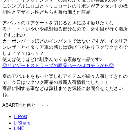
にシンプルにロゴとトリコローレのリボンがアクセントの機
能性とデザイン性どちらも兼ね備えた商品。
アバルトのリアゲートを閉じるときに必ず触りたくな
る・・・・いやいや絶対触る部分なので、必ず目が行く場所
ですよね♪♪
カーボンパーツほどのインパクトではないですが、イタリア
ンレザーとイタリア車の感じは遊び心がありワクワクするで
しょ？？？ねっ？？
使えば使うほどに馴染んでくる素敵な一品です♪
◎リアゲートストラップの商品ページはコチラから◎
夏のアバルトをもっと楽しむアイテムが続々入荷してきたの
で、今日はワクワク商品の最新入荷情報でした！！
商品に関する事などは弊社までお気軽にお問合せください
ね。
ABARTHと色と・・・

Post

Share
LINE