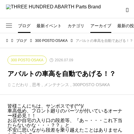
ブログ
最新イベント
カテゴリ
アーカイブ
最新の投
2026
ブログ
300 POSTO OSAKA
アバルトの車高を自動であげる！？
239
300 POSTO OSAKA
製品
- 2026.05
830
BLOG
300 POSTO OSAKA
2026.07.09
72
OVERSEAS
- 2026.04
アバルトの車高を自動であげる！？
222
イベント
こだわり
,
思考
,
メンテナンス
,
300POSTO OSAKA
- 2026.03
34
お客様
- 2026.02
25
お知らせ
皆様こんにちは、サンポスです(^^)/
車高低め、フロント廻りのパーツが付いているオーナ
- 2026.01
ー様必見！！
48
デモカー
お店や自宅の入り口の段差等、『あ～・・・これ下当
たらないかな・・・？？』と
不安に思いながら段差を乗り越えたことはありません
2025