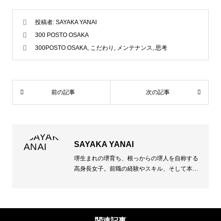
投稿者:
SAYAKA YANAI
300 POSTO OSAKA
300POSTO OSAKA
,
こだわり
,
メンテナンス
,
思考
前の記事
次の記事
SAYAKA YANAI
堺生まれの堺育ち、根っからの堺人を自称する
高身長女子。前職の経験やスキル、そして本人
の趣味も併せて堺のみならず「関西圏の美味し
いお店・人気のお店等TPOに合わせてお教えし
ます！」とは本人の弁。年齢やその見た目に反
して3児の母。育児奮闘の合間を縫って友人と
関連記事
のランチ巡りが趣味だとか。きっと〝サンポ