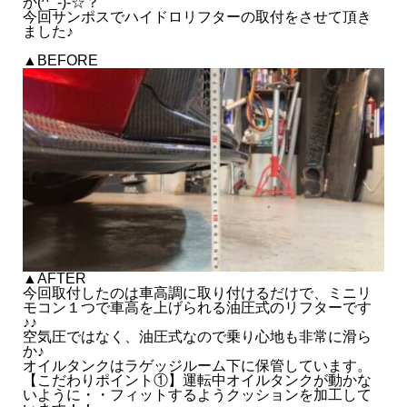
か(^_-)-☆？
今回サンポスでハイドロリフターの取付をさせて頂き
ました♪
- 2025.12
▲BEFORE
- 2025.11
- 2025.10
- 2025.09
- 2025.08
- 2025.07
▲AFTER
今回取付したのは車高調に取り付けるだけで、ミニリ
- 2025.06
モコン１つで車高を上げられる油圧式のリフターです
♪♪
空気圧ではなく、油圧式なので乗り心地も非常に滑ら
か♪
- 2025.05
オイルタンクはラゲッジルーム下に保管しています。
【こだわりポイント①】運転中オイルタンクが動かな
いように・・フィットするようクッションを加工して
- 2025.04