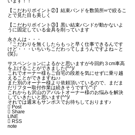
います！！
【こだわりポイント②】結束バンドを数箇所∞で絞るこ
- 2025.03
とで見た目も美しく
【こだわりポイント③】黒い結束バンドが動かないよ
- 2025.02
うに固定している金具を削っています
永さんは・・・
- 2025.01
『こだわりを無くしたらもっと早く仕事できるんです
けど・・・いちいちこだわってしまうんですよね～と
(笑)』
2024
サスペンションによるかと思いますが今回約３cm車高
を上げることができました(^^)/
これでオーナー様もご自宅の段差を気にせずに乗り越
えることができますね♪♪
また別のオーナー様より依頼頂いているので、まだま
だリフター取付作業は続きそうです”(-“”-)”
これからも沢山のアバルトオーナー様のお悩みを解決
していきたいと思います(^^)/
それでは週末もサンポスでお待ちしております♪

Post

Share
LINE

RSS
note