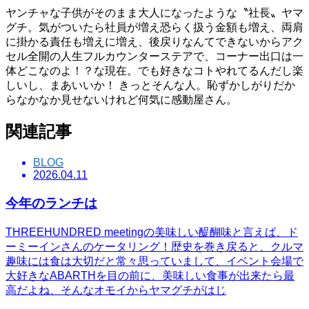
ヤンチャな子供がそのまま大人になったような〝社長〟ヤマ
グチ。気がついたら社員が増え恐らく扱う金額も増え、両肩
に掛かる責任も増えに増え、後戻りなんてできないからアク
セル全開の人生フルカウンターステアで、コーナー出口は一
体どこなのよ！？な現在。でも好きなコトやれてるんだし楽
しいし、まあいいか！ きっとそんな人。恥ずかしがりだか
らなかなか見せないけれど何気に感動屋さん。
関連記事
BLOG
2026.04.11
今年のランチは
THREEHUNDRED meetingの美味しい醍醐味と言えば、ド
ーミーインさんのケータリング！歴史を巻き戻ると、クルマ
趣味には食は大切だと常々思っていまして、イベント会場で
大好きなABARTHを目の前に、美味しい食事が出来たら最
高だよね、そんなオモイからヤマグチがはじ