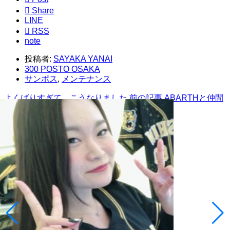

Share
LINE

RSS
note
投稿者:
SAYAKA YANAI
300 POSTO OSAKA
サンポス
,
メンテナンス
よくばりすぎて、こうなりました
前の記事
ABARTHと仲間
とDT3の時間♪
次の記事