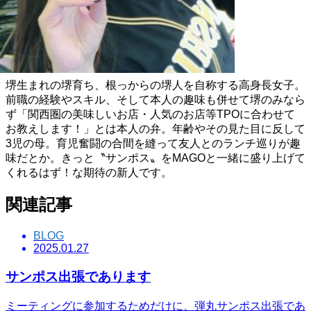
SAYAKA YANAI
堺生まれの堺育ち、根っからの堺人を自称する高身長女子。
前職の経験やスキル、そして本人の趣味も併せて堺のみなら
ず「関西圏の美味しいお店・人気のお店等TPOに合わせて
お教えします！」とは本人の弁。年齢やその見た目に反して
3児の母。育児奮闘の合間を縫って友人とのランチ巡りが趣
味だとか。きっと〝サンポス〟をMAGOと一緒に盛り上げて
くれるはず！な期待の新人です。
関連記事
BLOG
2025.01.27
サンポス出張であります
ミーティングに参加するためだけに、弾丸サンポス出張であ