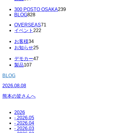
300 POSTO OSAKA
239
BLOG
828
OVERSEAS
71
イベント
222
お客様
34
お知らせ
25
デモカー
47
製品
107
BLOG
2026.08.08
2
熊本の皆さんへ
2026
- 2026.05
- 2026.04
- 2026.03