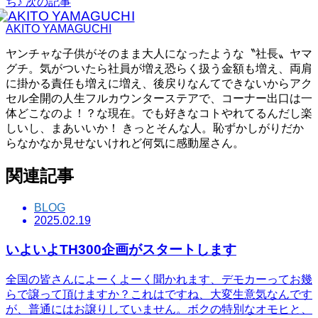
ち♪
次の記事
AKITO YAMAGUCHI
ヤンチャな子供がそのまま大人になったような〝社長〟ヤマ
グチ。気がついたら社員が増え恐らく扱う金額も増え、両肩
に掛かる責任も増えに増え、後戻りなんてできないからアク
セル全開の人生フルカウンターステアで、コーナー出口は一
体どこなのよ！？な現在。でも好きなコトやれてるんだし楽
しいし、まあいいか！ きっとそんな人。恥ずかしがりだか
らなかなか見せないけれど何気に感動屋さん。
関連記事
BLOG
2025.02.19
いよいよTH300企画がスタートします
全国の皆さんによーくよーく聞かれます、デモカーってお幾
らで譲って頂けますか？これはですね、大変生意気なんです
が、普通にはお譲りしていません。ボクの特別なオモヒと、