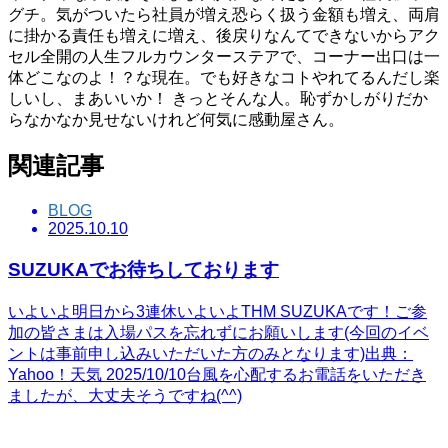
グチ。気がついたら社員が増え恐らく扱う金額も増え、両肩
に掛かる責任も増えに増え、後戻りなんてできないからアク
セル全開の人生フルカウンターステアで、コーナー出口は一
体どこなのよ！？な現在。でも好きなコトやれてるんだし楽
しいし、まあいいか！ きっとそんな人。恥ずかしがりだか
らなかなか見せないけれど何気に感動屋さん。
関連記事
BLOG
2025.10.10
SUZUKAでお待ちしております
いよいよ明日から3連休いよいよTHM SUZUKAです！ご参
加の皆さまは入場パスを忘れずにお願いします(今回のイベ
ントは事前申し込みいただいた方のみとなります)出典：
Yahoo！天気 2025/10/10台風を心配するお電話をいただき
ましたが、大丈夫そうですね(^^)