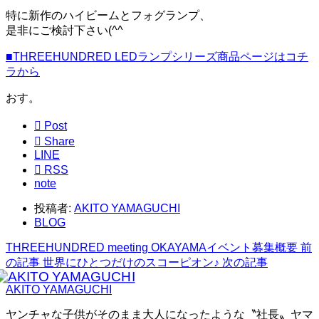
特に新作のハイビームとフォグランプ、
是非にご検討下さい(^^ゞ
■THREEHUNDRED LEDランプシリーズ商品ページはコチ
ラから
おす。

Post

Share
LINE

RSS
note
投稿者:
AKITO YAMAGUCHI
BLOG
THREEHUNDRED meeting OKAYAMAイベント募集概要
前
の記事
世界にひとつだけのスコーピオン♪
次の記事
AKITO YAMAGUCHI
ヤンチャな子供がそのまま大人になったような〝社長〟ヤマ