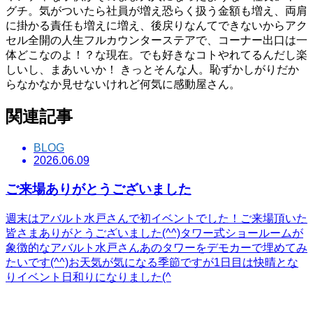
グチ。気がついたら社員が増え恐らく扱う金額も増え、両肩
に掛かる責任も増えに増え、後戻りなんてできないからアク
セル全開の人生フルカウンターステアで、コーナー出口は一
体どこなのよ！？な現在。でも好きなコトやれてるんだし楽
しいし、まあいいか！ きっとそんな人。恥ずかしがりだか
らなかなか見せないけれど何気に感動屋さん。
関連記事
BLOG
2026.06.09
ご来場ありがとうございました
週末はアバルト水戸さんで初イベントでした！ご来場頂いた
皆さまありがとうございました(^^)タワー式ショールームが
象徴的なアバルト水戸さんあのタワーをデモカーで埋めてみ
たいです(^^)お天気が気になる季節ですが1日目は快晴とな
りイベント日和りになりました(^