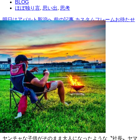
BLOG
ほぼ独り言
,
思い出
,
思考
明日はアバルト新潟へ
前の記事
カスタムフレームお待たせ
しました♪
次の記事
AKITO YAMAGUCHI
ヤンチャな子供がそのまま大人になったような〝社長〟ヤマ