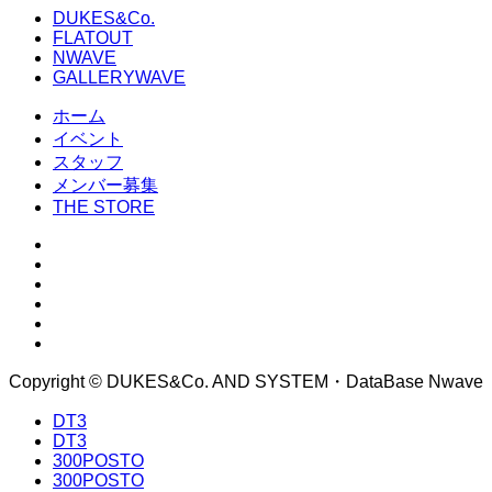
DUKES&Co.
FLATOUT
NWAVE
GALLERYWAVE
ホーム
イベント
スタッフ
メンバー募集
THE STORE
Copyright © DUKES&Co. AND SYSTEM・DataBase Nwave
DT3
DT3
300POSTO
300POSTO