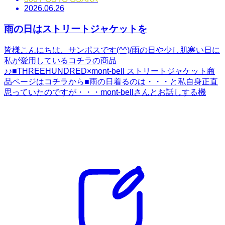
2026.06.26
雨の日はストリートジャケットを
皆様こんにちは、サンポスです(^^)/雨の日や少し肌寒い日に
私が愛用しているコチラの商品
♪♪■THREEHUNDRED×mont-bell ストリートジャケット商
品ページはコチラから■雨の日着るのは・・・と私自身正直
思っていたのですが・・・mont-bellさんとお話しする機