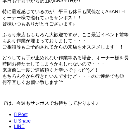
本日も午前中から沢山のABARTHが♪
特に最近感じているのが、平日も休日も関係なくABARTH
オーナー様で溢れているサンポス！！
皆様いつもありがとうございます♪
ふらり来店ももちろん大歓迎ですが、ここ最近イベント前等
もあり作業が埋まっておりまして・・・
ご相談等もご予約されてからの来店をオススメします！！
どうしても手が止めれない作業等ある場合、オーナー様を長
時間お待たせしてしまうかもしれないので・・・
来店前に一度ご連絡頂くと幸いですっ(^^)／！
もちろん今から行きたいんですけど・・・のご連絡でも◎
何卒宜しくお願い致します^^
では、今週もサンポスでお待ちしております♪

Post

Share
LINE