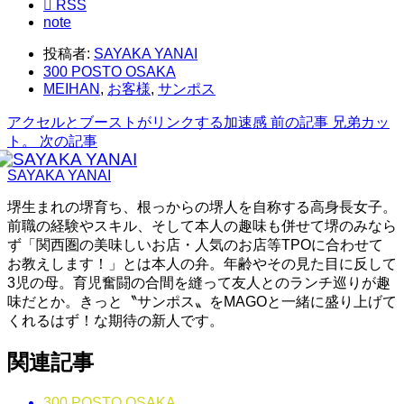

RSS
note
投稿者:
SAYAKA YANAI
300 POSTO OSAKA
MEIHAN
,
お客様
,
サンポス
アクセルとブーストがリンクする加速感
前の記事
兄弟カッ
ト。
次の記事
SAYAKA YANAI
堺生まれの堺育ち、根っからの堺人を自称する高身長女子。
前職の経験やスキル、そして本人の趣味も併せて堺のみなら
ず「関西圏の美味しいお店・人気のお店等TPOに合わせて
お教えします！」とは本人の弁。年齢やその見た目に反して
3児の母。育児奮闘の合間を縫って友人とのランチ巡りが趣
味だとか。きっと〝サンポス〟をMAGOと一緒に盛り上げて
くれるはず！な期待の新人です。
関連記事
300 POSTO OSAKA