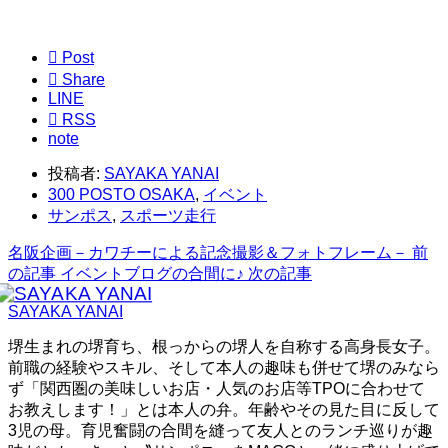

Post

Share
LINE

RSS
note
投稿者:
SAYAKA YANAI
300 POSTO OSAKA
,
イベント
サンポス
,
スポーツ走行
名阪企画－カワチーによる記念撮影＆フォトフレーム－
前
の記事
イベントブログの合間に♪
次の記事
SAYAKA YANAI
堺生まれの堺育ち、根っからの堺人を自称する高身長女子。
前職の経験やスキル、そして本人の趣味も併せて堺のみなら
ず「関西圏の美味しいお店・人気のお店等TPOに合わせて
お教えします！」とは本人の弁。年齢やその見た目に反して
3児の母。育児奮闘の合間を縫って友人とのランチ巡りが趣