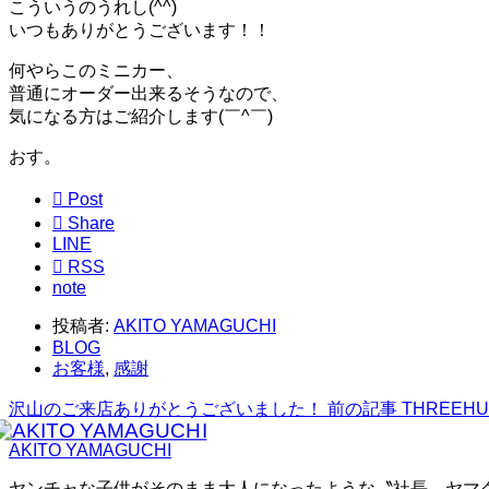
こういうのうれし(^^)
いつもありがとうございます！！
何やらこのミニカー、
普通にオーダー出来るそうなので、
気になる方はご紹介します(￣^￣)ゞ
おす。

Post

Share
LINE

RSS
note
投稿者:
AKITO YAMAGUCHI
BLOG
お客様
,
感謝
沢山のご来店ありがとうございました！
前の記事
THREEHUN
AKITO YAMAGUCHI
ヤンチャな子供がそのまま大人になったような〝社長〟ヤマ